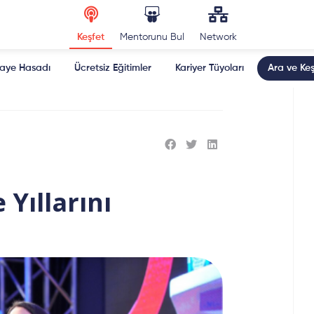
Keşfet
Mentorunu Bul
Network
kaye Hasadı
Ücretsiz Eğitimler
Kariyer Tüyoları
Ara ve Keş
 Yıllarını