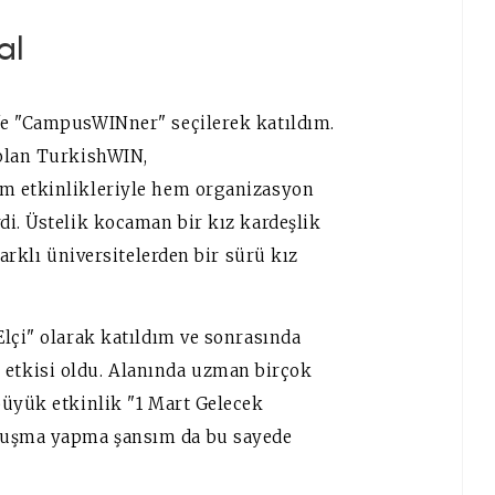
al
'e "CampusWINner" seçilerek katıldım.
 olan TurkishWIN,
m etkinlikleriyle hem organizasyon
di. Üstelik kocaman bir kız kardeşlik
farklı üniversitelerden bir sürü kız
lçi" olarak katıldım ve sonrasında
tkisi oldu. Alanında uzman birçok
büyük etkinlik "1 Mart Gelecek
nuşma yapma şansım da bu sayede