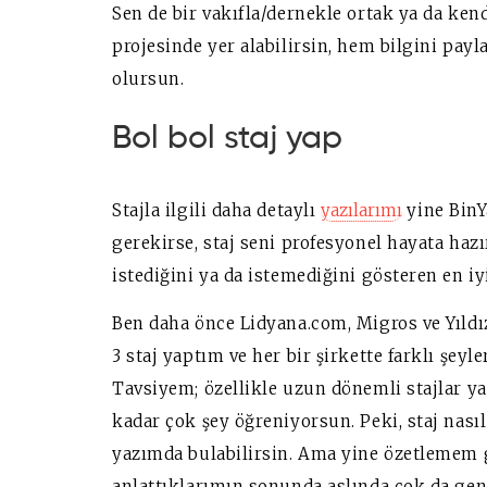
Sen de bir vakıfla/dernekle ortak ya da ken
projesinde yer alabilirsin, hem bilgini pa
olursun.
Bol bol staj yap
Stajla ilgili daha detaylı
yazılarımı
yine BinY
gerekirse, staj seni profesyonel hayata haz
istediğini ya da istemediğini gösteren en iyi
Ben daha önce Lidyana.com, Migros ve Yıld
3 staj yaptım ve her bir şirkette farklı şey
Tavsiyem; özellikle uzun dönemli stajlar y
kadar çok şey öğreniyorsun. Peki, staj nas
yazımda bulabilirsin. Ama yine özetlemem 
anlattıklarımın sonunda aslında çok da gen