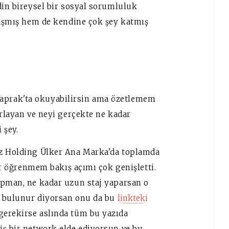
din bireysel bir sosyal sorumluluk
ylaşmış hem de kendine çok şey katmış
aprak'ta okuyabilirsin ama özetlemem
ırlayan ve neyi gerçekte ne kadar
 şey.
ız Holding Ülker Ana Marka'da toplamda
ler öğrenmem bakış açımı çok genişletti.
apman, ne kadar uzun staj yaparsan o
ıl bulunur diyorsan onu da bu
linkteki
gerekirse aslında tüm bu yazıda
iş bir network elde ediyorsun ve bu