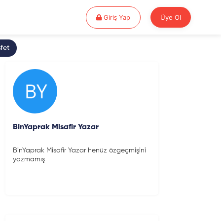
Giriş Yap
Giriş Yap
Üye Ol
fet
BinYaprak Misafir Yazar
BinYaprak Misafir Yazar henüz özgeçmişini
yazmamış