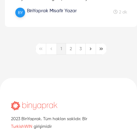
BinYaprak Misafir Yazar
2 dk
1
2
3
First Page
Previous Page
Next Page
Last Page
2023 BinYaprak. Tüm hakları saklıdır. Bir
TurkishWIN
girişimidir