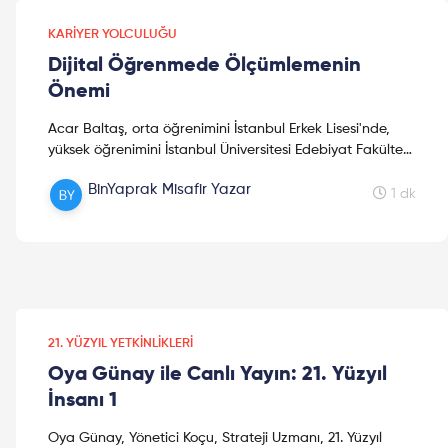
KARIYER YOLCULUĞU
Dijital Öğrenmede Ölçümlemenin
Önemi
Acar Baltaş, orta öğrenimini İstanbul Erkek Lisesi'nde,
yüksek öğrenimini İstanbul Üniversitesi Edebiyat Fakültesi
Psikoloji Bölümü'nde tamamladı. Doktorasını C...
BinYaprak Misafir Yazar
1 dk
21. YÜZYIL YETKINLIKLERI
Oya Günay ile Canlı Yayın: 21. Yüzyıl
İnsanı 1
Oya Günay, Yönetici Koçu, Strateji Uzmanı, 21. Yüzyıl