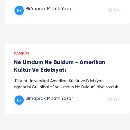
"Gelecek Geliyor"da uzman konuklar; algoritma, yapa...
BinYaprak Misafir Yazar
1 dk
KAMPÜS
Ne Umdum Ne Buldum - Amerikan
Kültür Ve Edebiyatı
Bilkent Üniversitesi Amerikan Kültür ve Edebiyatı
öğrencisi Gül Nihal'e "Ne Umdun Ne Buldun" diye sorduk...
Bilkent Üniversitesi'nde Amerikan Kültür ve Ed...
BinYaprak Misafir Yazar
1 dk