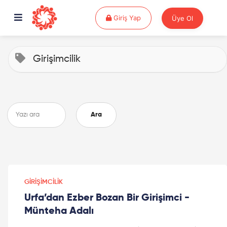
Giriş Yap
Giriş Yap
Üye Ol
Girişimcilik
Ara
GIRIŞIMCILIK
Urfa’dan Ezber Bozan Bir Girişimci -
Münteha Adalı