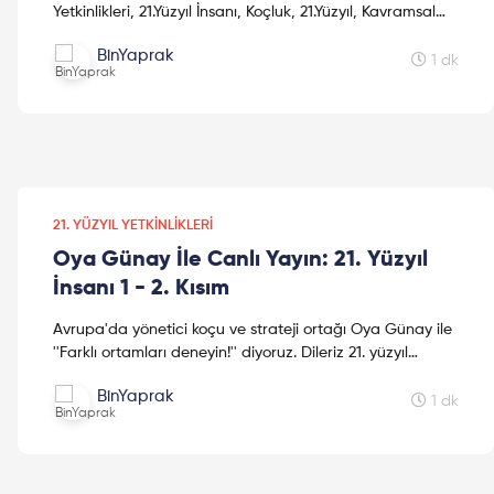
Yetkinlikleri, 21.Yüzyıl İnsanı, Koçluk, 21.Yüzyıl, Kavramsal
Çağ, Fark Yaratmak, Proje Koordinatörü, Giri...
BinYaprak
1 dk
21. YÜZYIL YETKINLIKLERI
Oya Günay İle Canlı Yayın: 21. Yüzyıl
İnsanı 1 - 2. Kısım
Avrupa'da yönetici koçu ve strateji ortağı Oya Günay ile
''Farklı ortamları deneyin!'' diyoruz. Dileriz 21. yüzyıl
insanlarını konuştuğumuz bu canlı yayın, stra...
BinYaprak
1 dk