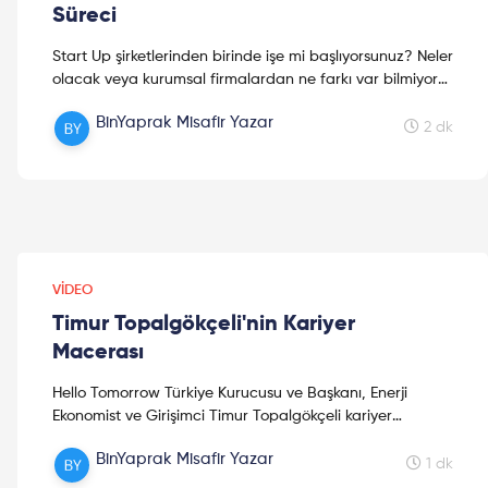
Süreci
Start Up şirketlerinden birinde işe mi başlıyorsunuz? Neler
olacak veya kurumsal firmalardan ne farkı var bilmiyor
musunuz? Bu yazı sizlere çok güzel tavsiyeler veriyor ve
BinYaprak Misafir Yazar
ilk gününüze yardımcı olmaya çalışıyor! Keyifli okumalar!
2 dk
VIDEO
Timur Topalgökçeli'nin Kariyer
Macerası
Hello Tomorrow Türkiye Kurucusu ve Başkanı, Enerji
Ekonomist ve Girişimci Timur Topalgökçeli kariyer
macerasını bizimle paylaşıyor. Timur Topalgökçeli, enerji
BinYaprak Misafir Yazar
d...
1 dk