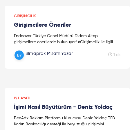
GIRIŞIMCILIK
Girişimcilere Öneriler
Endeavor Türkiye Genel Müdürü Didem Altop
girişimcilere önerilerde bulunuyor! #Girişimcilik ile ilgili
merak ettiğiniz her şey bu videoda! Didem Altop; The
BinYaprak Misafir Yazar
John...
1 dk
İŞ HAYATI
İşimi Nasıl Büyütürüm - Deniz Yoldaç
BeeAdx Reklam Platformu Kurucusu Deniz Yoldaç TEB
Kadın Bankacılığı desteği ile büyüttüğü girişimini