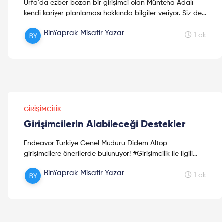
Urfa'da ezber bozan bir girişimci olan Münteha Adalı
kendi kariyer planlaması hakkında bilgiler veriyor. Siz de
kendi #başarıhikayenizi yazmaya hazır mısınız? S...
BinYaprak Misafir Yazar
1 dk
GIRIŞIMCILIK
Girişimcilerin Alabileceği Destekler
Endeavor Türkiye Genel Müdürü Didem Altop
girişimcilere önerilerde bulunuyor! #Girişimcilik ile ilgili
merak ettiğiniz her şey bu videoda! Didem Altop; The
BinYaprak Misafir Yazar
John...
1 dk