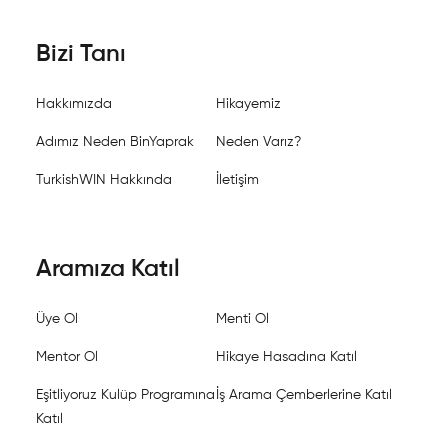
Bizi Tanı
Hakkımızda
Hikayemiz
Adımız Neden BinYaprak
Neden Varız?
TurkishWIN Hakkında
İletişim
Aramıza Katıl
Üye Ol
Menti Ol
Mentor Ol
Hikaye Hasadına Katıl
Eşitliyoruz Kulüp Programına
İş Arama Çemberlerine Katıl
Katıl