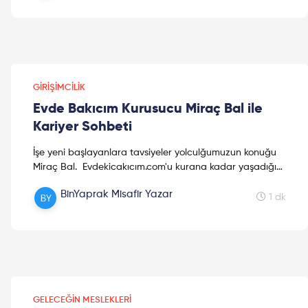
GIRIŞIMCILIK
Evde Bakıcım Kurusucu Miraç Bal ile
Kariyer Sohbeti
İşe yeni başlayanlara tavsiyeler yolculğumuzun konuğu
Miraç Bal. Evdekicakıcım.com'u kurana kadar yaşadığı
okul ve iş hayatından bahsetti. Lisans eğitimin...
BinYaprak Misafir Yazar
1 dk
GELECEĞIN MESLEKLERI