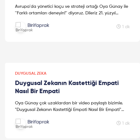
Avrupa'da yönetici koçu ve strateji ortağı Oya Günay ile
''Farklı ortamları deneyin!'' diyoruz. Dileriz 21. yüzyıl
insanlarını konuştuğumuz bu canlı yayın, stra...
BinYaprak
1 dk
DUYGUSAL ZEKA
Duygusal Zekanın Kastettiği Empati
Nasıl Bir Empati
Oya Günay çok uzaklardan bir video paylaştı bizimle.
"Duygusal Zekanın Kastettiği Empati Nasıl Bir Empati"
sorusunun cevabını videoda veriyor. Çeşitli Avrupa ül...
BinYaprak
1 dk