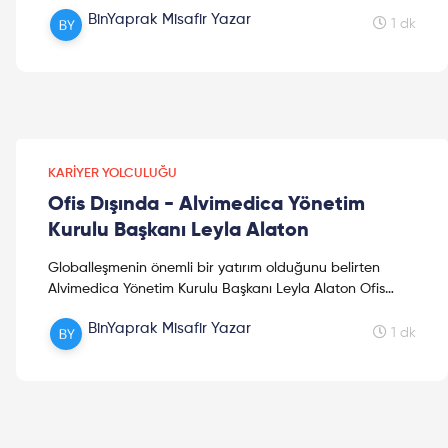
anlatıyor. Dileriz bu video girişimcilik hayalleinde size i...
BinYaprak Misafir Yazar
1 dk
KARIYER YOLCULUĞU
Ofis Dışında - Alvimedica Yönetim
Kurulu Başkanı Leyla Alaton
Globalleşmenin önemli bir yatırım olduğunu belirten
Alvimedica Yönetim Kurulu Başkanı Leyla Alaton Ofis
Dışında'nın konuğu oldu. Ofis Dışında, Ersa Mobilya'nın ...
BinYaprak Misafir Yazar
1 dk