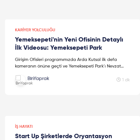
KARIYER YOLCULUĞU
Yemeksepeti'nin Yeni Ofisinin Detaylı
İlk Videosu: Yemeksepeti Park
Girişim Ofisleri programımızda Arda Kutsal ilk defa
kameranın önüne geçti ve Yemeksepeti Park'ı Nevzat
Aydın ile birlikte gezdi.
BinYaprak
1 dk
İŞ HAYATI
Start Up Şirketlerde Oryantasyon