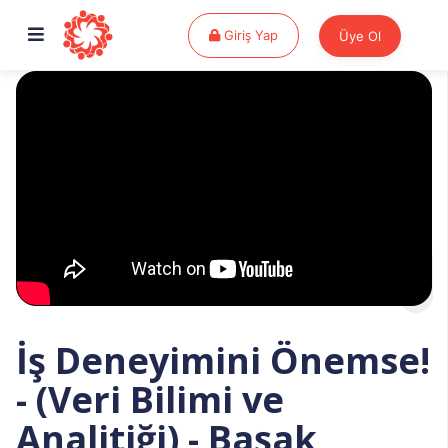
Giriş Yap
Giriş Yap
Üye Ol
İş Deneyimini Önemse!
- (Veri Bilimi ve
Analitiği) - Başak