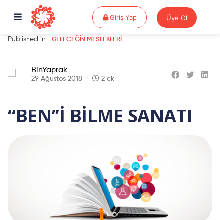
Giriş Yap
Giriş Yap
Üye Ol
Published in
GELECEĞIN MESLEKLERI
BinYaprak
29 Ağustos 2018
2 dk
“BEN”İ BİLME SANATI