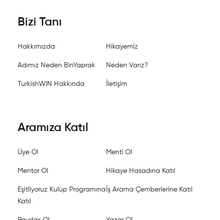
Bizi Tanı
Hakkımızda
Hikayemiz
Adımız Neden BinYaprak
Neden Varız?
TurkishWIN Hakkında
İletişim
Aramıza Katıl
Üye Ol
Menti Ol
Mentor Ol
Hikaye Hasadına Katıl
Eşitliyoruz Kulüp Programına
İş Arama Çemberlerine Katıl
Katıl
Paydaş Ol
Yazar Ol