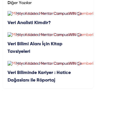
Diğer Yazılar
Milyon Kadına Mentor CampusWIN Çe
mberi
Veri Analisti Kimdir?
Milyon Kadına Mentor CampusWIN Çe
mberi
Veri Bilimi Alanı İçin Kitap
Tavsiyeleri
Milyon Kadına Mentor CampusWIN Çe
mberi
Veri Biliminde Kariyer : Hatice
Dağaslanı ile Röportaj