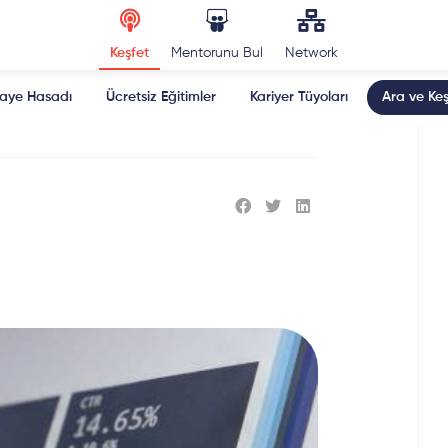
Keşfet
Mentorunu Bul
Network
kaye Hasadı
Ücretsiz Eğitimler
Kariyer Tüyoları
Ara ve Keş