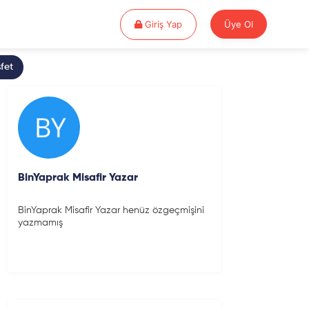
Giriş Yap
Giriş Yap
Üye Ol
fet
BinYaprak Misafir Yazar
BinYaprak Misafir Yazar henüz özgeçmişini
yazmamış