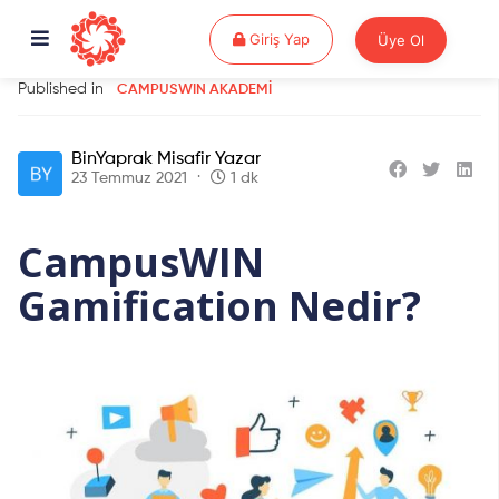
Giriş Yap
Giriş Yap
Üye Ol
Published in
CAMPUSWIN AKADEMI
BinYaprak Misafir Yazar
23 Temmuz 2021
1 dk
CampusWIN
Gamification Nedir?