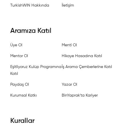
TurkishWIN Hakkında
İletişim
Aramıza Katıl
Üye Ol
Menti Ol
Mentor Ol
Hikaye Hasadına Katıl
Eşitliyoruz Kulüp Programına
İş Arama Çemberlerine Katıl
Katıl
Paydaş Ol
Yazar Ol
Kurumsal Katkı
BinYaprak'ta Kariyer
Kurallar