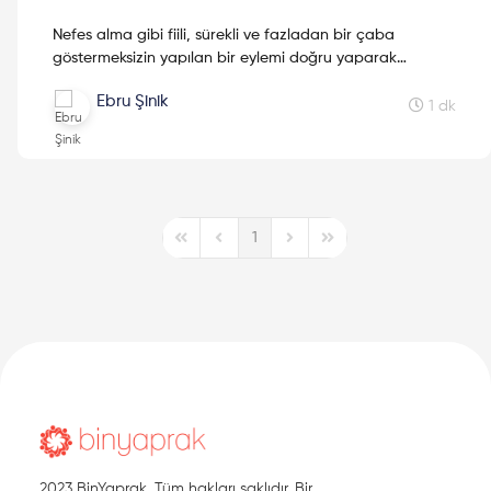
Nefes alma gibi fiili, sürekli ve fazladan bir çaba
göstermeksizin yapılan bir eylemi doğru yaparak
hayatınızı nasıl değiştireceğinizi Ebru Şinik ile keşfetmek
Ebru Şinik
için okumaya devam et!
1 dk
1
First Page
Previous Page
Next Page
Last Page
2023 BinYaprak. Tüm hakları saklıdır. Bir