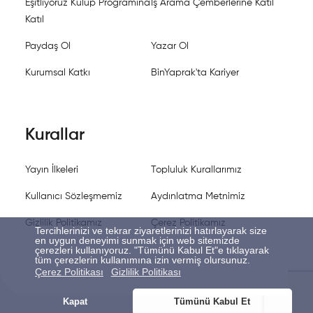
Eşitliyoruz Kulüp Programına
İş Arama Çemberlerine Katıl
Katıl
Paydaş Ol
Yazar Ol
Kurumsal Katkı
BinYaprak'ta Kariyer
Kurallar
Yayın İlkeleri
Topluluk Kurallarımız
Kullanıcı Sözleşmemiz
Aydınlatma Metnimiz
Gizlilik Politikamız
Çerez Politikamız
Tercihlerinizi ve tekrar ziyaretlerinizi hatırlayarak size
en uygun deneyimi sunmak için web sitemizde
çerezleri kullanıyoruz. "Tümünü Kabul Et"e tıklayarak
tüm çerezlerin kullanımına izin vermiş olursunuz.
Çerez Politikası
Gizlilik Politikası
Kapat
Tümünü Kabul Et