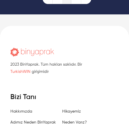
First Page
Previous Page
Next Page
Last Page
2023 BinYaprak. Tüm hakları saklıdır. Bir
TurkishWIN
girişimidir
Bizi Tanı
Hakkımızda
Hikayemiz
Adımız Neden BinYaprak
Neden Varız?