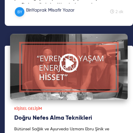
meditasyona hala başlamadıysanız ya da ara
gecikmiş sayılmazsınız. Umarım b
BinYaprak Misafir Yazar
vermişseniz çok da
u yazı ile yolunuzu meditasyonla kesiştirebiliriz. Zira iş
2 dk
dünyası stres öcüleriyle dolu!
KIŞISEL GELIŞIM
Doğru Nefes Alma Teknikleri
Bütünsel Sağlık ve Ayurveda Uzmanı Ebru Şinik ve