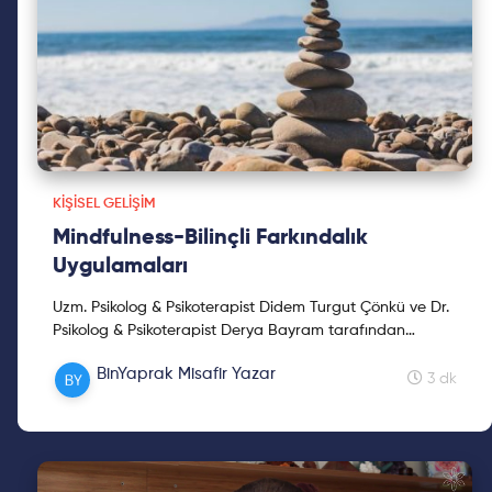
KIŞISEL GELIŞIM
Mindfulness-Bilinçli Farkındalık
Uygulamaları
Uzm. Psikolog & Psikoterapist Didem Turgut Çönkü ve Dr.
Psikolog & Psikoterapist Derya Bayram tarafından
yazılan Mindfulness-Bilinçli Farkındalık Aileler ve
BinYaprak Misafir Yazar
Eğitimciler İçin Uygulamalı El Kitabı'nda değinilen birkaç
3 dk
uygulamayı bu yazımda sizlerle paylaşmak istedim.
Herkese "bilinçli" ve keyifli okumalar!