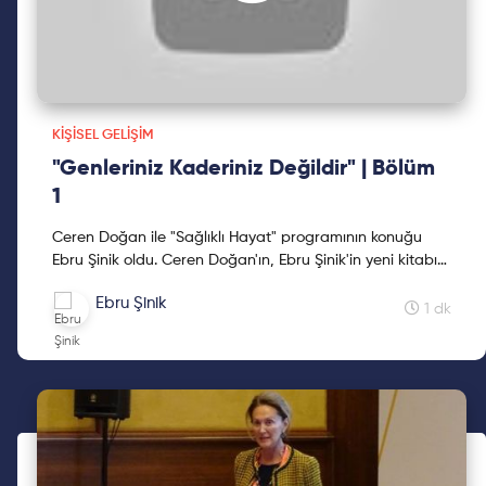
KIŞISEL GELIŞIM
"Genleriniz Kaderiniz Değildir" | Bölüm
1
Ceren Doğan ile "Sağlıklı Hayat" programının konuğu
Ebru Şinik oldu. Ceren Doğan'ın, Ebru Şinik'in yeni kitabı
"Genleriniz Kaderiniz Değildir" hakkındaki sohbet...
Ebru Şinik
1 dk