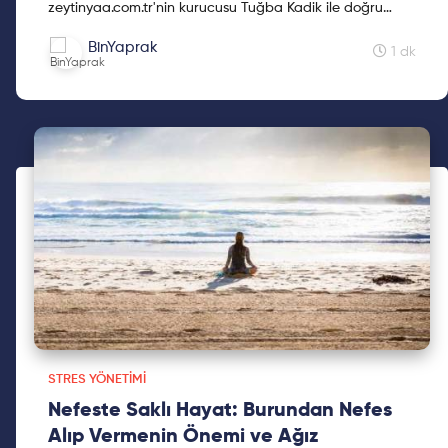
zeytinyaa.com.tr'nin kurucusu Tuğba Kadik ile doğru
nefes almanın püf noktalarını, doğru nefesin
BinYaprak
üzerimizdeki e...
1 dk
STRES YÖNETIMI
Nefeste Saklı Hayat: Burundan Nefes
Alıp Vermenin Önemi ve Ağız