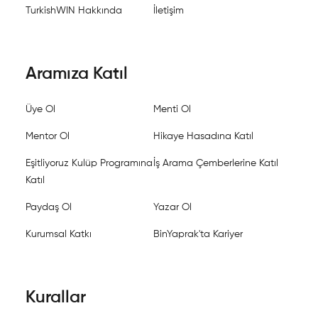
TurkishWIN Hakkında
İletişim
Aramıza Katıl
Üye Ol
Menti Ol
Mentor Ol
Hikaye Hasadına Katıl
Eşitliyoruz Kulüp Programına
İş Arama Çemberlerine Katıl
Katıl
Paydaş Ol
Yazar Ol
Kurumsal Katkı
BinYaprak'ta Kariyer
Kurallar