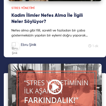
STRES YÖNETIMI
Kadim İlimler Nefes Alma İle İlgili
Neler Söylüyor?
Nefes alma gibi fiili, sürekli ve fazladan bir çaba
göstermeksizin yapılan bir eylemi doğru yaparak
hayatımızı nasıl değiştereceğimizi Ebru Şinik
Ebru Şinik
ile keşfetmek için yazıyı okumaya devam et!
1 dk