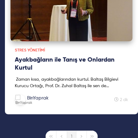
STRES YÖNETIMI
Ayakbağların ile Tanış ve Onlardan
Kurtul
Zaman kısa, ayakbağlarından kurtul. Baltaş Bilgievi
Kurucu Ortağı, Prof. Dr. Zuhal Baltaş ile sen de
ayakbağlarınla tanışıp onlardan kurtulmaya hazır mısın?
BinYaprak
2 dk
1