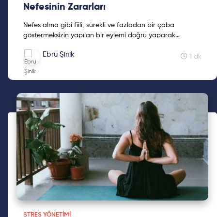
Nefesinin Zararları
Nefes alma gibi fiili, sürekli ve fazladan bir çaba
göstermeksizin yapılan bir eylemi doğru yaparak
hayatınızı nasıl değiştireceğinizi Ebru Şinik ile keşfetmek
Ebru Şinik
için okumaya devam et!
1 dk
STRES YÖNETIMI