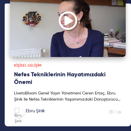
KIŞISEL GELIŞIM
Nefes Tekniklerinin Hayatımızdaki
Önemi
LivetoBloom Genel Yayın Yönetmeni Ceren Ertaç, Ebru
Şinik ile Nefes Tekniklerinin Yaşamımızdaki Dönüştürücü
rolüne dair sohbet etti.
Ebru Şinik
1 dk