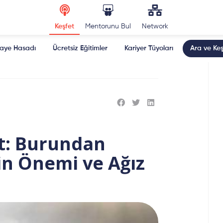
Keşfet
Mentorunu Bul
Network
kaye Hasadı
Ücretsiz Eğitimler
Kariyer Tüyoları
Ara ve Keş
at: Burundan
in Önemi ve Ağız