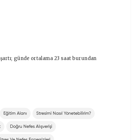
k şartı; günde ortalama 23 saat burundan
Eğitim Alanı
Stresimi Nasıl Yönetebilirim?
t
Doğru Nefes Alışverişi
Stres Ve Nefes Egzersizleri