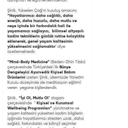
danışman ve eğitmenlerindendir.
Şinik, Yükselen Çağ’ın kuruluş amacını;
“Hayatlarımızı daha sağlıklı, daha
enerjik, daha huzurlu, daha mutlu ve
neşe içinde bir farkındalık hali ile
yaşamamızı sağlayıcı, bilimsel altyapılı
kadim tekniklerin
günlük rutine kolaylıkla
eklenerek, genel yaşam kalitesinin
yükselmesini sağlamaktır
’ diye
özetlemektedir.
“Mind-Body Medicine”
(Beden-Zihin Tıbbı)
çerçevesinde Türkiye’deki ilk
Bünye
Dengeleyici Ayurvedik Kişisel Bakım
Ürünlerini
üreten Şinik, ülkemizde Yönetim
Kurulu düzeyinde de meditasyon eğitimi
veren yegane kişilerdendir.
Şinik,
“İyi Ol, Mutlu Ol
” sloganı
çerçevesinde “
Kişisel ve Kurumsal
Wellbeing
Programları”
yürütmekte ve
yaşam kalitesini yükselten kadim bilgilerin
ışığında hayatlarımızı stresten uzak, daha
sağlıklı, farkındalıklı ve bilinçli seçimler