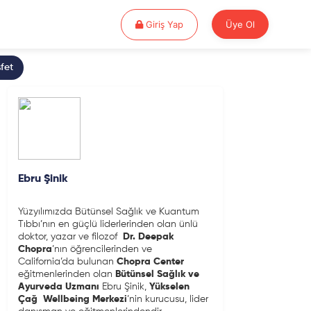
Giriş Yap
Giriş Yap
Üye Ol
fet
Ebru Şinik
Yüzyılımızda Bütünsel Sağlık ve Kuantum
Tıbbı’nın en güçlü liderlerinden olan ünlü
doktor, yazar ve filozof
Dr.
Deepak
Chopra
’nın öğrencilerinden ve
California’da bulunan
Chopra Center
eğitmenlerinden olan
Bütünsel Sağlık ve
Ayurveda Uzmanı
Ebru Şinik,
Yükselen
Çağ
Wellbeing Merkezi
’nin kurucusu, lider