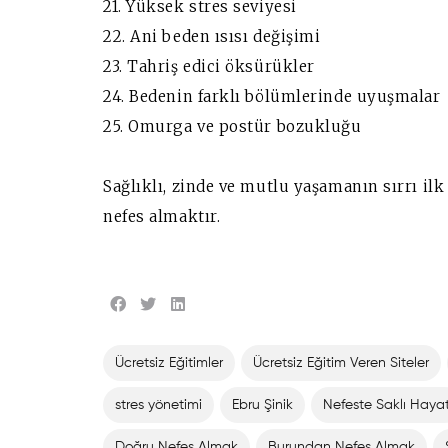
21. Yüksek stres seviyesi
22. Ani beden ısısı değişimi
23. Tahriş edici öksürükler
24. Bedenin farklı bölümlerinde uyuşmalar
25. Omurga ve postür bozukluğu
Sağlıklı, zinde ve mutlu yaşamanın sırrı il
nefes almaktır.
Ücretsiz Eğitimler
Ücretsiz Eğitim Veren Siteler
stres yönetimi
Ebru Şinik
Nefeste Saklı Haya
Doğru Nefes Almak
Burundan Nefes Almak