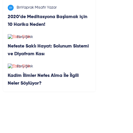
BinYaprak Misafir Yazar
2020’de Meditasyona Başlamak için
10 Harika Neden!
Ebru Şinik
Nefeste Saklı Hayat: Solunum Sistemi
ve Diyafram Kası
Ebru Şinik
Kadim İlimler Nefes Alma İle İlgili
Neler Söylüyor?