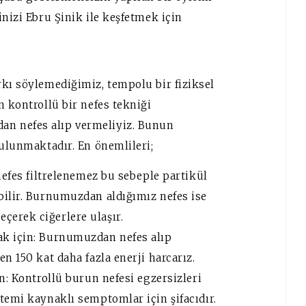
inizi Ebru Şinik ile keşfetmek için
ı söylemediğimiz, tempolu bir fiziksel
n kontrollü bir nefes tekniği
n nefes alıp vermeliyiz. Bunun
bulunmaktadır. En önemlileri;
nefes filtrelenemez bu sebeple partikül
bilir. Burnumuzdan aldığımız nefes ise
erek ciğerlere ulaşır.
ak için: Burnumuzdan nefes alıp
n 150 kat daha fazla enerji harcarız.
n: Kontrollü burun nefesi egzersizleri
temi kaynaklı semptomlar için şifacıdır.