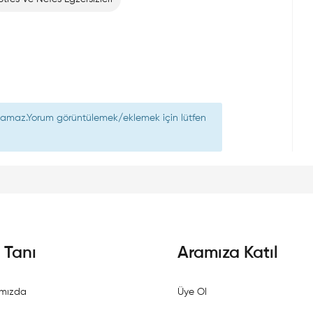
nılamaz.Yorum görüntülemek/eklemek için lütfen
i Tanı
Aramıza Katıl
mızda
Üye Ol