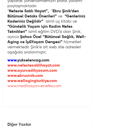
yaparak yönlendirmemizin pratik yollarını
paylaşmaktadır.
“
Nefeste Saklı Hayat”,
“
Ebru Şinik’den
Bütünsel Detoks Önerileri”
ve
“Genleriniz
Kaderiniz Değildir”
isimli üç kitabı ve
“Gündelik Yaşam için Kadim Nefes
Teknikleri”
isimli eğitim DVD’si olan Şinik,
ayrıca
Şahsa Özel
“Bütünsel Sağlık, Well-
Aging ve İş&Yaşam Dengesi”
hizmetleri
vermektedir. Şinik’e ait web site adresleri
aşağıda sıralanmıştır;
www
.yukselencag.com
www.nefestesaklihayat.com
www.ayurvedikyasam.com
www.ebrusinik.com
www.wellagingturkiye.com
www.meditasyonvenefes.com
Diğer Yazılar