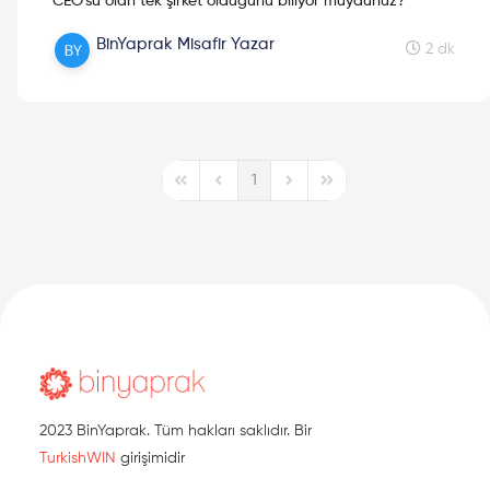
CEO'su olan tek şirket olduğunu biliyor muydunuz?
BinYaprak Misafir Yazar
2 dk
1
First Page
Previous Page
Next Page
Last Page
2023 BinYaprak. Tüm hakları saklıdır. Bir
TurkishWIN
girişimidir