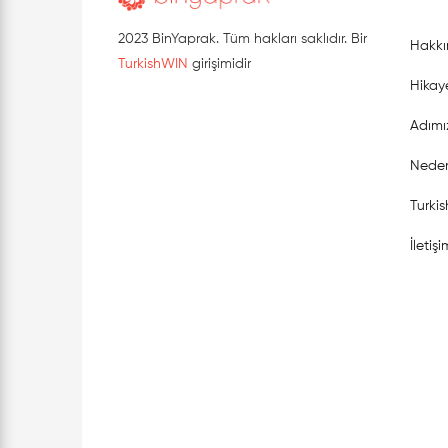
2023 BinYaprak. Tüm hakları saklıdır. Bir
Hakkı
TurkishWIN
girişimidir
Hikay
Adımı
Neden
Turki
İletişi