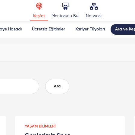
Keşfet
Mentorunu Bul
Network
kaye Hasadı
Ücretsiz Eğitimler
Kariyer Tüyoları
Ara ve Keş
Ara
YAŞAM BILIMLERI