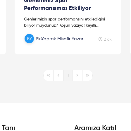
Genlerimiz Spor
Performansımızı Etkiliyor
Genlerimizin spor performansını etkilediğini
biliyor muydunuz? Koşun yazıya! Keyifli
okumalar!
BinYaprak Misafir Yazar
2 dk
1
First Page
Previous Page
Next Page
Last Page
i Tanı
Aramıza Katıl