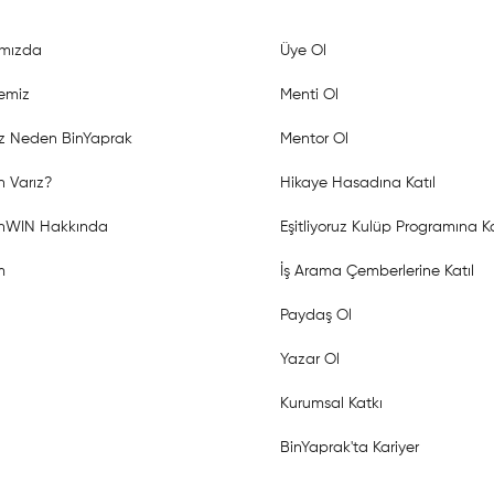
mızda
Üye Ol
emiz
Menti Ol
z Neden BinYaprak
Mentor Ol
 Varız?
Hikaye Hasadına Katıl
shWIN Hakkında
Eşitliyoruz Kulüp Programına Ka
m
İş Arama Çemberlerine Katıl
Paydaş Ol
Yazar Ol
Kurumsal Katkı
BinYaprak'ta Kariyer