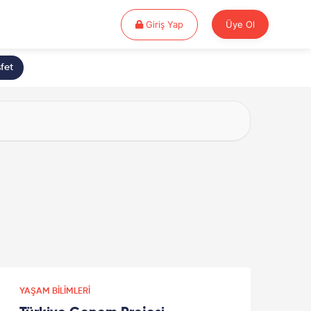
Giriş Yap
Giriş Yap
Üye Ol
fet
YAŞAM BILIMLERI