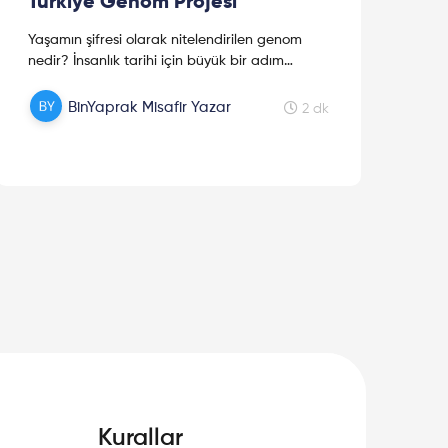
Türkiye Genom Projesi
Yaşamın şifresi olarak nitelendirilen genom
nedir? İnsanlık tarihi için büyük bir adım
olarak bilinen İnsan Genom Projesi'nin
ardından Türkiye Genom Projesi neyi
BinYaprak Misafir Yazar
2 dk
hedeflemektedir?
Kurallar