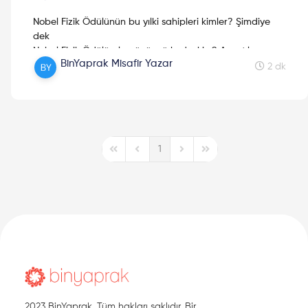
Nobel Fizik Ödülünün bu yılki sahipleri kimler? Şimdiye
dek
Nobel Fizik Ödülü alan üçüncü kadın kim? Ayrıntılar
BinYaprak Misafir Yazar
yazıda!
2 dk
1
First Page
Previous Page
Next Page
Last Page
2023 BinYaprak. Tüm hakları saklıdır. Bir