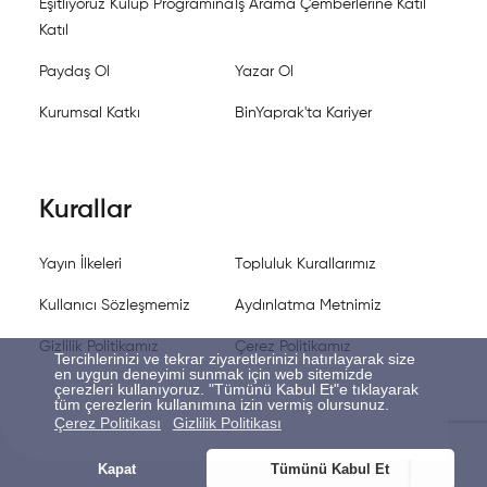
Eşitliyoruz Kulüp Programına
İş Arama Çemberlerine Katıl
Katıl
Paydaş Ol
Yazar Ol
Kurumsal Katkı
BinYaprak'ta Kariyer
Kurallar
Yayın İlkeleri
Topluluk Kurallarımız
Kullanıcı Sözleşmemiz
Aydınlatma Metnimiz
Gizlilik Politikamız
Çerez Politikamız
Tercihlerinizi ve tekrar ziyaretlerinizi hatırlayarak size
en uygun deneyimi sunmak için web sitemizde
çerezleri kullanıyoruz. "Tümünü Kabul Et"e tıklayarak
tüm çerezlerin kullanımına izin vermiş olursunuz.
Çerez Politikası
Gizlilik Politikası
Kapat
Tümünü Kabul Et