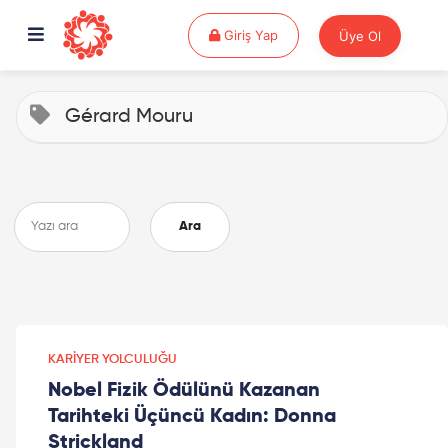
Giriş Yap
Giriş Yap
Üye Ol
Gérard Mouru
Ara
KARIYER YOLCULUĞU
Nobel Fizik Ödülünü Kazanan
Tarihteki Üçüncü Kadın: Donna
Strickland