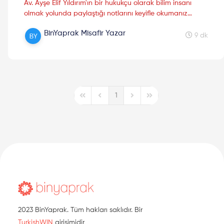
Av. Ayşe Elif Yıldırım'ın bir hukukçu olarak bilim insanı
olmak yolunda paylaştığı notlarını keyifle okumanız
dileğiyle...
BinYaprak Misafir Yazar
9 dk
1
First Page
Previous Page
Next Page
Last Page
2023 BinYaprak. Tüm hakları saklıdır. Bir
TurkishWIN
girişimidir