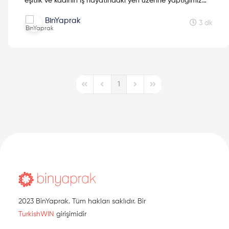
eşitlik ve kadının iş hayatındaki yeri üzerine yaptığımız
röportaj için yazımızı okumaya devam et!
BinYaprak
3 dk
1
First Page
Previous Page
Next Page
Last Page
2023 BinYaprak. Tüm hakları saklıdır. Bir
TurkishWIN
girişimidir