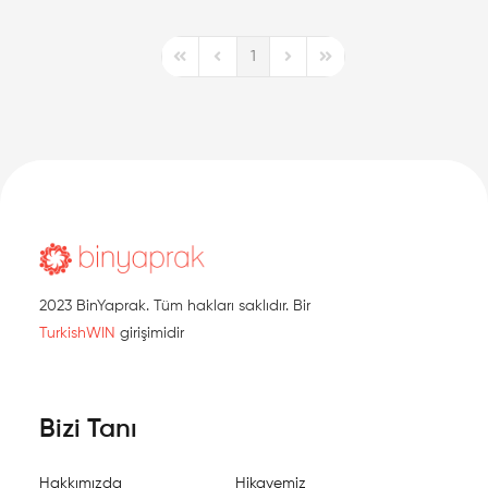
1
First Page
Previous Page
Next Page
Last Page
2023 BinYaprak. Tüm hakları saklıdır. Bir
TurkishWIN
girişimidir
Bizi Tanı
Hakkımızda
Hikayemiz