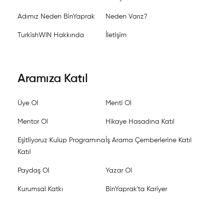
Adımız Neden BinYaprak
Neden Varız?
TurkishWIN Hakkında
İletişim
Aramıza Katıl
Üye Ol
Menti Ol
Mentor Ol
Hikaye Hasadına Katıl
Eşitliyoruz Kulüp Programına
İş Arama Çemberlerine Katıl
Katıl
Paydaş Ol
Yazar Ol
Kurumsal Katkı
BinYaprak'ta Kariyer