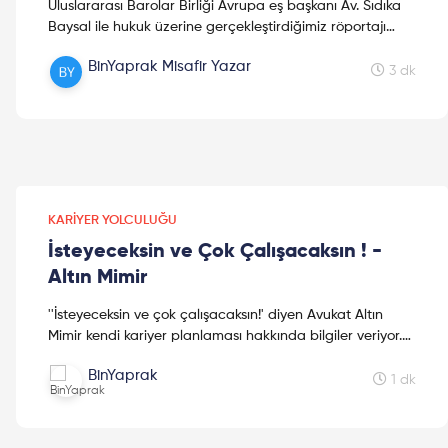
Uluslararası Barolar Birliği Avrupa eş başkanı Av. Sıdıka
Baysal ile hukuk üzerine gerçekleştirdiğimiz röportajı
sakın kaçırmayın. Keyifli okumalar!
BinYaprak Misafir Yazar
3 dk
KARIYER YOLCULUĞU
İsteyeceksin ve Çok Çalışacaksın ! -
Altın Mimir
''İsteyeceksin ve çok çalışacaksın!' diyen Avukat Altın
Mimir kendi kariyer planlaması hakkında bilgiler veriyor.
Siz de kendi #başarıhikayenizi yazmaya hazır m...
BinYaprak
1 dk