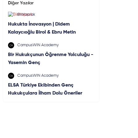
Diğer Yazılar
BinYaprak
Hukukta İnovasyon | Didem
Kalaycıoğlu Birol & Ebru Metin
CampusWIN Academy
Bir Hukukçunun Öğrenme Yolculuğu -
Yasemin Genç
CampusWIN Academy
ELSA Türkiye Ekibinden Genç
Hukukçulara İlham Dolu Öneriler