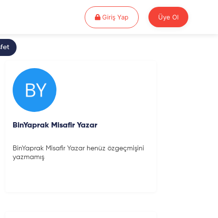
Giriş Yap
Giriş Yap
Üye Ol
fet
BinYaprak Misafir Yazar
BinYaprak Misafir Yazar henüz özgeçmişini
yazmamış