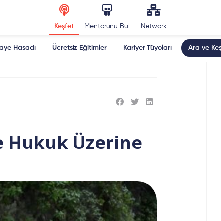
Keşfet
Mentorunu Bul
Network
kaye Hasadı
Ücretsiz Eğitimler
Kariyer Tüyoları
Ara ve Keş
le Hukuk Üzerine