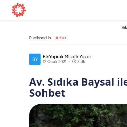
Hi
Published in
HUKUK
BinYaprak Misafir Yazar
12 Ocak 2021
3 dk
Av. Sıdıka Baysal i
Sohbet