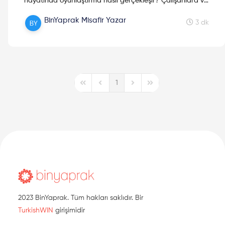
hayatında oyunlaştırma nasıl gerçekleşir? Çalışanlara ve
işverenlere faydası nedir? Merakınızı gidermek için
BinYaprak Misafir Yazar
yazımıza bekleriz.
3 dk
1
First Page
Previous Page
Next Page
Last Page
2023 BinYaprak. Tüm hakları saklıdır. Bir
TurkishWIN
girişimidir