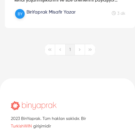
kendi yaşanmışlıklarımı ve size önerilerimi paylaşıyor
olacağım. Hadi, yola çıkalım!
BinYaprak Misafir Yazar
3 dk
1
First Page
Previous Page
Next Page
Last Page
2023 BinYaprak. Tüm hakları saklıdır. Bir
TurkishWIN
girişimidir