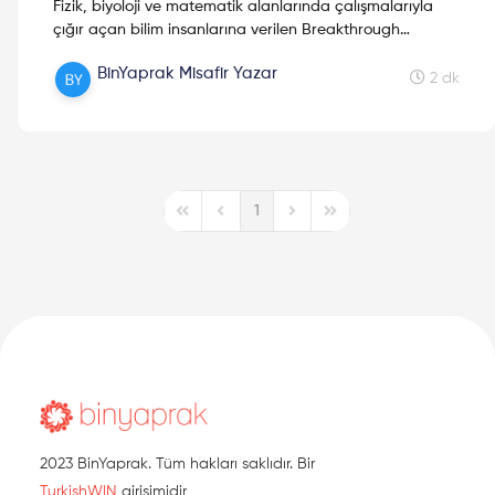
Fizik, biyoloji ve matematik alanlarında çalışmalarıyla
çığır açan bilim insanlarına verilen Breakthrough
Ödüllerinde 2017 yılında neler oldu hatırlayalım!
BinYaprak Misafir Yazar
2 dk
1
First Page
Previous Page
Next Page
Last Page
2023 BinYaprak. Tüm hakları saklıdır. Bir
TurkishWIN
girişimidir