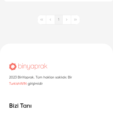
1
First Page
Previous Page
Next Page
Last Page
2023 BinYaprak. Tüm hakları saklıdır. Bir
TurkishWIN
girişimidir
Bizi Tanı