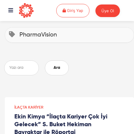
Giriş Yap
Giriş Yap
Üye Ol
PharmaVision
Ara
İLAÇTA KARIYER
Ekin Kimya “İlaçta Kariyer Çok İyi
Gelecek” S. Buket Hekiman
Bayraktar ile Röportaj