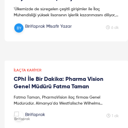
'Ülkemizde de süregelen çeşitli girişimler ile İlaç
Mühendisliği yüksek lisansının işlerlik kazanmasını diliyor,
geleceğin sanayi eczacıları için çok kıymetli bir uzmanlık
BinYaprak Misafir Yazar
dalı olacağına inanıyorum.' İlaç Sektörü'nde Kariyer'e
6 dk
dair Buket Hanım ile yaptığımız röportaj dileriz sizlerin de
ufkunu açar, keyifli okumalar...
İLAÇTA KARIYER
CPhI İle Bir Dakika: Pharma Vision
Genel Müdürü Fatma Taman
Fatma Taman, PharmaVision ilaç firması Genel
Müdürüdür. Almanya'da Westfalische Wilhelms
Üniversitesi'nde eğitimine başlayan Fatma Taman,
BinYaprak
Eczacılık eğitimini İs...
1 dk