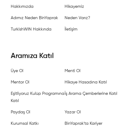
Hakkımızda
Hikayemiz
Adımız Neden BinYaprak
Neden Varız?
TurkishWIN Hakkında
İletişim
Aramıza Katıl
Üye Ol
Menti Ol
Mentor Ol
Hikaye Hasadına Katıl
Eşitliyoruz Kulüp Programına
İş Arama Çemberlerine Katıl
Katıl
Paydaş Ol
Yazar Ol
Kurumsal Katkı
BinYaprak'ta Kariyer