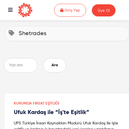
Giriş Yap
Giriş Yap
Üye Ol
Shetrades
Ara
KURUMDA FIRSAT EŞITLIĞI
Ufuk Kardaş ile “İş'te Eşitlik”
UPS Türkiye İnsan Kaynakları Müdürü Ufuk Kardaş ile işte