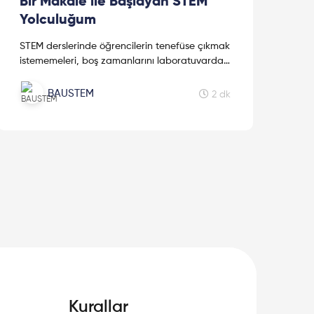
Bir Makale ile Başlayan STEM
Yolculuğum
STEM derslerinde öğrencilerin tenefüse çıkmak
istememeleri, boş zamanlarını laboratuvarda
geçirmeleri, proje fikirleri geliştirmeleri beni bu
alanda daha çok araştırmaya itti.
BAUSTEM
2 dk
Kurallar