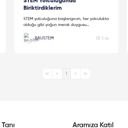
STEM Yolculuğunda
Biriktirdiklerim
STEM yolculuğuna başlangıcım, her yolculukta
olduğu gibi yoğun merak duygusu
barındırıyordu. Bu yolculukta neler yaşadığımı
öğrenmek için okumaya devam et!
BAUSTEM
3 dk
1
First Page
Previous Page
Next Page
Last Page
i Tanı
Aramıza Katıl