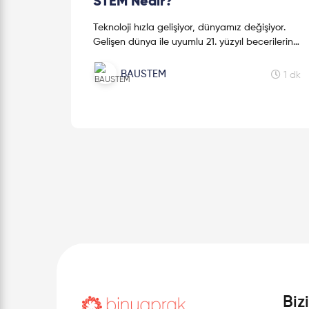
STEM Nedir?
Teknoloji hızla gelişiyor, dünyamız değişiyor.
Gelişen dünya ile uyumlu 21. yüzyıl becerilerine
sahip, donanımlı bireyler yetiştirmeliyiz. Peki
tüm bunlar nasıl olacak?
BAUSTEM
1 dk
Biz