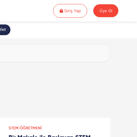
Giriş Yap
Giriş Yap
Üye Ol
fet
STEM ÖĞRETMENI