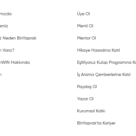
mızda
Üye Ol
emiz
Menti Ol
z Neden BinYaprak
Mentor Ol
 Varız?
Hikaye Hasadına Katıl
shWIN Hakkında
Eşitliyoruz Kulüp Programına Ka
m
İş Arama Çemberlerine Katıl
Paydaş Ol
Yazar Ol
Kurumsal Katkı
BinYaprak'ta Kariyer