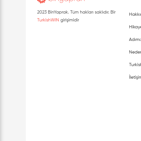
2023 BinYaprak. Tüm hakları saklıdır. Bir
Hakkı
TurkishWIN
girişimidir
Hikay
Adımı
Neden
Turki
İletişi