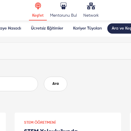
Keşfet
Mentorunu Bul
Network
kaye Hasadı
Ücretsiz Eğitimler
Kariyer Tüyoları
Ara ve Keş
Ara
STEM ÖĞRETMENI