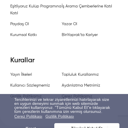
Eşitliyoruz Kulüp Programına
İş Arama Çemberlerine Katıl
Katıl
Paydaş Ol
Yazar Ol
Kurumsal Katkı
BinYaprak'ta Kariyer
Kurallar
Yayın İlkeleri
Topluluk Kurallarımız
Kullanıcı Sözleşmemiz
Aydınlatma Metnimiz
Gizlilik Politikamız
Çerez Politikamız
Tercihlerinizi ve tekrar ziyaretlerinizi hatırlayarak size
en uygun deneyimi sunmak için web sitemizde
çerezleri kullanıyoruz. "Tümünü Kabul Et"e tıklayarak
tüm çerezlerin kullanımına izin vermiş olursunuz.
Çerez Politikası
Gizlilik Politikası