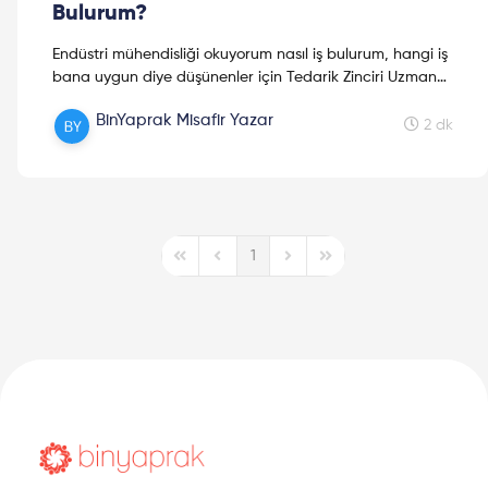
Bulurum?
Endüstri mühendisliği okuyorum nasıl iş bulurum, hangi iş
bana uygun diye düşünenler için Tedarik Zinciri Uzman
Yardımcısı Kübra Gürsoy ile röportaj yaptım.
BinYaprak Misafir Yazar
2 dk
1
First Page
Previous Page
Next Page
Last Page