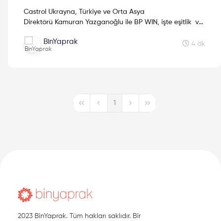
Castrol Ukrayna, Türkiye ve Orta Asya
Direktörü Kamuran Yazganoğlu ile BP WIN, işte eşitlik ve
kadının iş hayatındaki önemi üzerine yaptığımız keyifli
BinYaprak
sohbet için okumaya devam et!
4 dk
1
First Page
Previous Page
Next Page
Last Page
2023 BinYaprak. Tüm hakları saklıdır. Bir