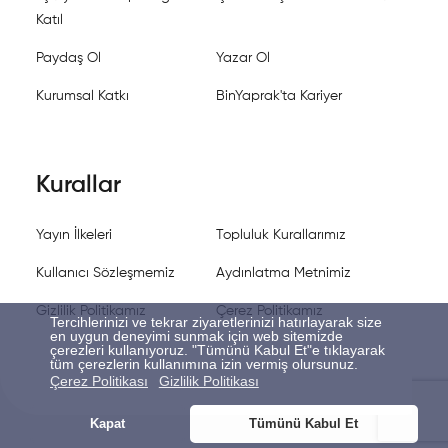
Katıl
Paydaş Ol
Yazar Ol
Kurumsal Katkı
BinYaprak'ta Kariyer
Kurallar
Yayın İlkeleri
Topluluk Kurallarımız
Kullanıcı Sözleşmemiz
Aydınlatma Metnimiz
Gizlilik Politikamız
Çerez Politikamız
Tercihlerinizi ve tekrar ziyaretlerinizi hatırlayarak size
en uygun deneyimi sunmak için web sitemizde
çerezleri kullanıyoruz. "Tümünü Kabul Et"e tıklayarak
tüm çerezlerin kullanımına izin vermiş olursunuz.
Çerez Politikası
Gizlilik Politikası
Kapat
Tümünü Kabul Et