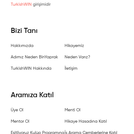
TurkishWIN
girişimidir
Bizi Tanı
Hakkımızda
Hikayemiz
Adımız Neden BinYaprak
Neden Varız?
TurkishWIN Hakkında
İletişim
Aramıza Katıl
Üye Ol
Menti Ol
Mentor Ol
Hikaye Hasadına Katıl
Eşitliyoruz Kulüp Programına
İş Arama Çemberlerine Katıl