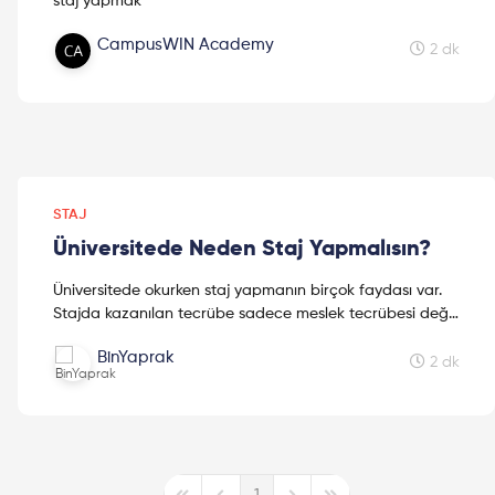
staj yapmak
.
CampusWIN Academy
Ben de bu yüzden bu yazıda kendi staj deneyimimi ve
2 dk
bana kattıklarını paylaştım. Eğer senin de staj konusunda
tereddütlerin varsa yazımı mutlaka oku.
STAJ
Üniversitede Neden Staj Yapmalısın?
Üniversitede okurken staj yapmanın birçok faydası var.
Stajda kazanılan tecrübe sadece meslek tecrübesi değil,
hayat tecrübesi!
BinYaprak
2 dk
1