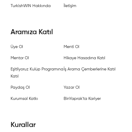
TurkishWIN Hakkında
İletişim
Aramıza Katıl
Üye Ol
Menti Ol
Mentor Ol
Hikaye Hasadına Katıl
Eşitliyoruz Kulüp Programına
İş Arama Çemberlerine Katıl
Katıl
Paydaş Ol
Yazar Ol
Kurumsal Katkı
BinYaprak'ta Kariyer
Kurallar