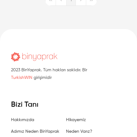
First Page
Previous Page
Next Page
Last Page
2023 BinYaprak. Tüm hakları saklıdır. Bir
TurkishWIN
girişimidir
Bizi Tanı
Hakkımızda
Hikayemiz
Adımız Neden BinYaprak
Neden Varız?