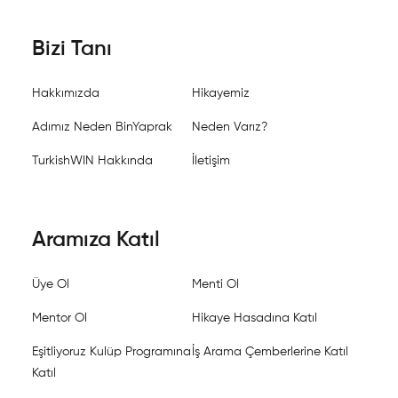
Bizi Tanı
Hakkımızda
Hikayemiz
Adımız Neden BinYaprak
Neden Varız?
TurkishWIN Hakkında
İletişim
Aramıza Katıl
Üye Ol
Menti Ol
Mentor Ol
Hikaye Hasadına Katıl
Eşitliyoruz Kulüp Programına
İş Arama Çemberlerine Katıl
Katıl