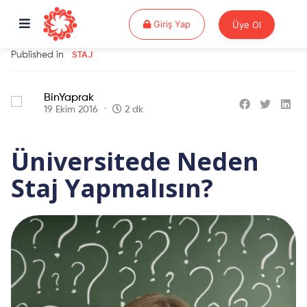
Giriş Yap
Giriş Yap
Üye Ol
Published in
STAJ
BinYaprak
19 Ekim 2016
2 dk
Üniversitede Neden
Staj Yapmalısın?