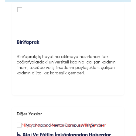
BinYaprak
BinYaprak; iş hayatına atılmaya hazırlanan farklı
coğrafyalardaki üniversiteli kadınla, çalışan kadının
ilham, tecrübe ve iş fırsatlarını paylaştıkları, çalışan
kadının dijital kız kardeşlik çemberi.
Diğer Yazılar
Milyon Kadına Mentor CampusWIN Çemberi
İş, Staj Ve Eğitim İmkânlarından Haberdar