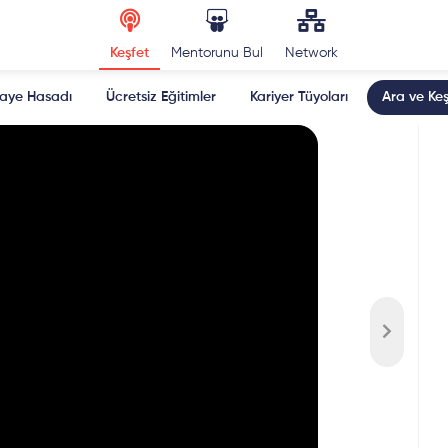
Keşfet
Mentorunu Bul
Network
kaye Hasadı
Ücretsiz Eğitimler
Kariyer Tüyoları
Ara ve Keş