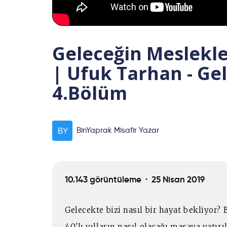
Geleceğin Meslekle
| Ufuk Tarhan - Ge
4.Bölüm
BinYaprak Misafir Yazar
10.143 görüntüleme ·
25 Nisan 2019
Gelecekte bizi nasıl bir hayat bekliyor?
40'lı yılların nasıl olacağı masaya yatırı