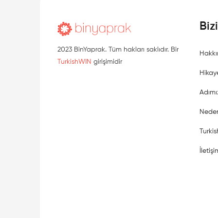
Biz
2023 BinYaprak. Tüm hakları saklıdır. Bir
Hakkı
TurkishWIN
girişimidir
Hikay
Adımı
Neden
Turki
İletişi