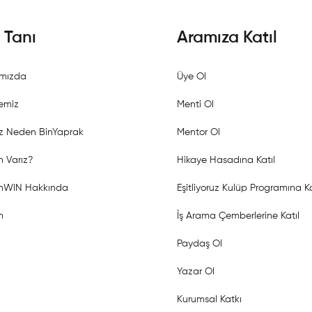
i Tanı
Aramıza Katıl
mızda
Üye Ol
emiz
Menti Ol
z Neden BinYaprak
Mentor Ol
 Varız?
Hikaye Hasadına Katıl
shWIN Hakkında
Eşitliyoruz Kulüp Programına Ka
m
İş Arama Çemberlerine Katıl
Paydaş Ol
Yazar Ol
Kurumsal Katkı