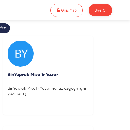
Giriş Yap
Giriş Yap
Üye Ol
fet
BinYaprak Misafir Yazar
BinYaprak Misafir Yazar henüz özgeçmişini
yazmamış