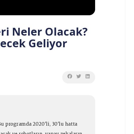
ri Neler Olacak?
lecek Geliyor
 Bu programda 2020'li, 30'lu hatta
lacak ve robotların, yapay zekaların,