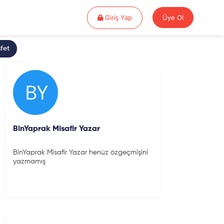
Giriş Yap
Giriş Yap
Üye Ol
fet
BinYaprak Misafir Yazar
BinYaprak Misafir Yazar henüz özgeçmişini
yazmamış