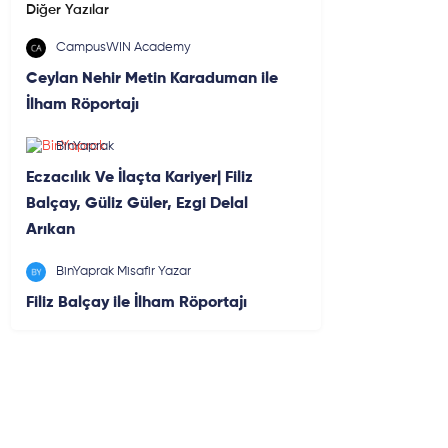
Diğer Yazılar
CampusWIN Academy
Ceylan Nehir Metin Karaduman ile
İlham Röportajı
BinYaprak
Eczacılık Ve İlaçta Kariyer| Filiz
Balçay, Güliz Güler, Ezgi Delal
Arıkan
BinYaprak Misafir Yazar
Filiz Balçay ile İlham Röportajı