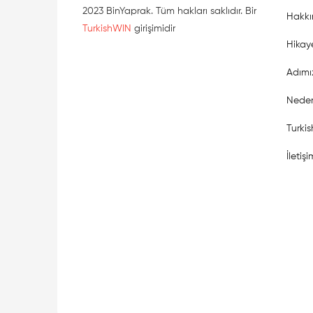
2023 BinYaprak. Tüm hakları saklıdır. Bir
Hakkı
TurkishWIN
girişimidir
Hikay
Adımı
Neden
Turki
İletişi