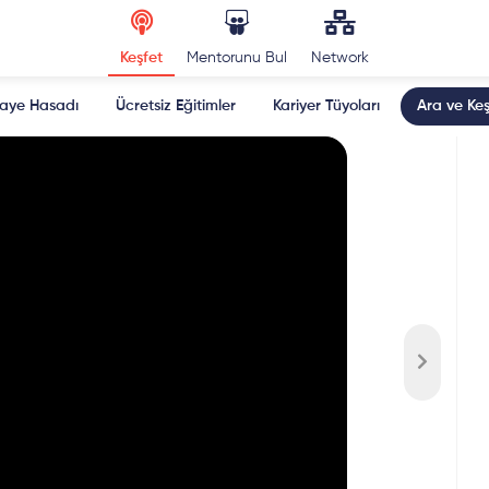
Keşfet
Mentorunu Bul
Network
kaye Hasadı
Ücretsiz Eğitimler
Kariyer Tüyoları
Ara ve Keş