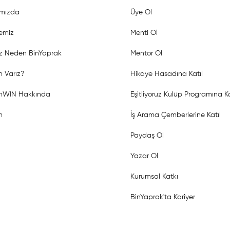
mızda
Üye Ol
emiz
Menti Ol
z Neden BinYaprak
Mentor Ol
 Varız?
Hikaye Hasadına Katıl
shWIN Hakkında
Eşitliyoruz Kulüp Programına Ka
m
İş Arama Çemberlerine Katıl
Paydaş Ol
Yazar Ol
Kurumsal Katkı
BinYaprak'ta Kariyer