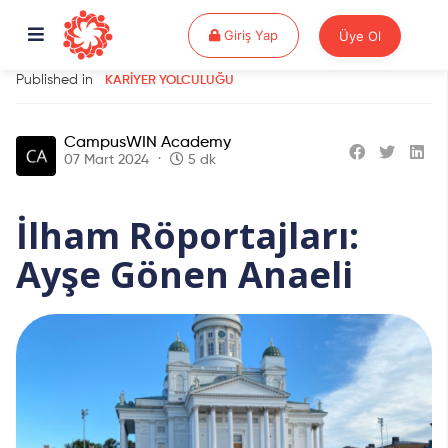
Giriş Yap
Giriş Yap
Üye Ol
Published in
KARIYER YOLCULUĞU
CampusWIN Academy
07 Mart 2024
5 dk
İlham Röportajları:
Ayşe Gönen Anaeli