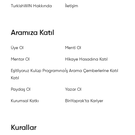
TurkishWIN Hakkında
İletişim
Aramıza Katıl
Üye Ol
Menti Ol
Mentor Ol
Hikaye Hasadına Katıl
Eşitliyoruz Kulüp Programına
İş Arama Çemberlerine Katıl
Katıl
Paydaş Ol
Yazar Ol
Kurumsal Katkı
BinYaprak'ta Kariyer
Kurallar