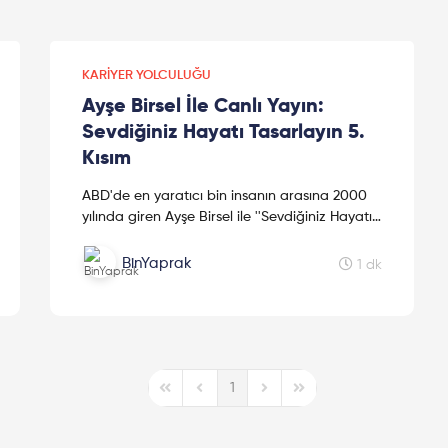
KARIYER YOLCULUĞU
Ayşe Birsel İle Canlı Yayın:
Sevdiğiniz Hayatı Tasarlayın 5.
Kısım
ABD'de en yaratıcı bin insanın arasına 2000
yılında giren Ayşe Birsel ile ''Sevdiğiniz Hayatı
Tasarlayın'' diyoruz. Kendi hayatınızı nasıl
tasarlayacağınız, doğ...
BinYaprak
1 dk
1
First Page
Previous Page
Next Page
Last Page