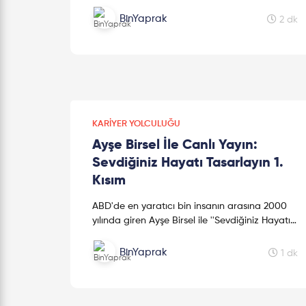
BinYaprak
2 dk
KARIYER YOLCULUĞU
Ayşe Birsel İle Canlı Yayın:
Sevdiğiniz Hayatı Tasarlayın 1.
Kısım
ABD'de en yaratıcı bin insanın arasına 2000
yılında giren Ayşe Birsel ile ''Sevdiğiniz Hayatı
Tasarlayın'' diyoruz. Kendi hayatınızı nasıl
tasarlayacağınız, doğ...
BinYaprak
1 dk