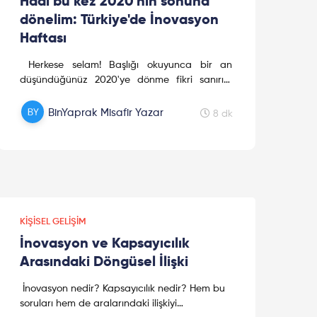
Hadi bu kez 2020'nin sonuna
dönelim: Türkiye'de İnovasyon
Haftası
Herkese selam! Başlığı okuyunca bir an
düşündüğünüz 2020'ye dönme fikri sanırım
pandemi nedeni ile oldukça kötü bir fikir.
Muhtemelen hayatlarımızın en zor zamanlarını
BinYaprak Misafir Yazar
8 dk
yaşadık, hiç ummadığımız dönüşümlere
adapte olmaya çalıştık. Fakat her şey mi bu
kadar kötüydü? Bunca zorluğun arasında
hala üretime, aydınlanmaya, ilham olmaya
devam edenler ve çok daha fazlası için
çalışanlar da vardı.
KIŞISEL GELIŞIM
İnovasyon ve Kapsayıcılık
Arasındaki Döngüsel İlişki
İnovasyon nedir? Kapsayıcılık nedir? Hem bu
soruları hem de aralarındaki ilişkiyi