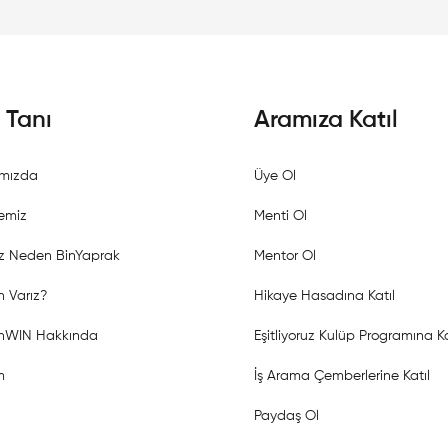
i Tanı
Aramıza Katıl
mızda
Üye Ol
emiz
Menti Ol
z Neden BinYaprak
Mentor Ol
 Varız?
Hikaye Hasadına Katıl
shWIN Hakkında
Eşitliyoruz Kulüp Programına Ka
m
İş Arama Çemberlerine Katıl
Paydaş Ol