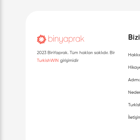
Biz
2023 BinYaprak. Tüm hakları saklıdır. Bir
Hakkı
TurkishWIN
girişimidir
Hikay
Adımı
Neden
Turki
İletişi