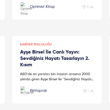
için neler yapabiliriz? Kimberly D.Elsbach ve
Ileana Stigliani'nin 2020 Ekim ayında yazdığı
Optimist Kitap
5 dk
Yeni Teknolojilerin Değerlendirilmesi yazısını
sakın kaçırmayın.Keyifli okumalar!
KARIYER YOLCULUĞU
Ayşe Birsel İle Canlı Yayın:
Sevdiğiniz Hayatı Tasarlayın 2.
Kısım
ABD'de en yaratıcı bin insanın arasına 2000
yılında giren Ayşe Birsel ile ''Sevdiğiniz Hayatı
Tasarlayın'' diyoruz. Kendi hayatınızı nasıl
tasarlayacağınız, doğ...
BinYaprak
1 dk