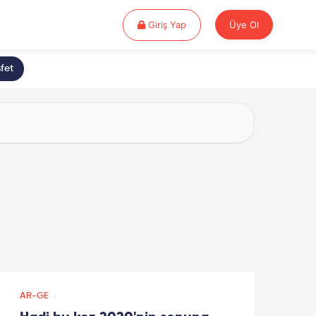
Giriş Yap
Giriş Yap
Üye Ol
fet
AR-GE