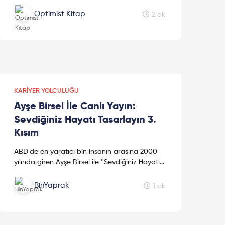
anlatan Paris Will'in 2020 Kasım ayında
yaptığı LSE Business Review yazısını sizlere
Optimist Kitap
2 dk
getirdik. İlham olması dileğiyle keyifli okumalar!
KARIYER YOLCULUĞU
Ayşe Birsel İle Canlı Yayın:
Sevdiğiniz Hayatı Tasarlayın 3.
Kısım
ABD'de en yaratıcı bin insanın arasına 2000
yılında giren Ayşe Birsel ile ''Sevdiğiniz Hayatı
Tasarlayın'' diyoruz. Kendi hayatınızı nasıl
tasarlayacağınız, doğ...
BinYaprak
1 dk