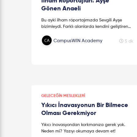
İlham Röportajları: Ayşe
Gönen Anaeli
Bu ayki ilham röportajımızda Sevgili Ayşe
bizimleydi. Farklı alanlarda kendini geliştiren
mezunumuzun tavsiyelerine bakmak için
detaylar yazımıda!
CampusWIN Academy
5 dk
GELECEĞIN MESLEKLERI
Yıkıcı İnavasyonun Bir Bilmece
Olması Gerekmiyor
Yıkıcı inovasyondan korkmanıza gerek yok.
Neden mi? Yazıyı okumaya devam et!