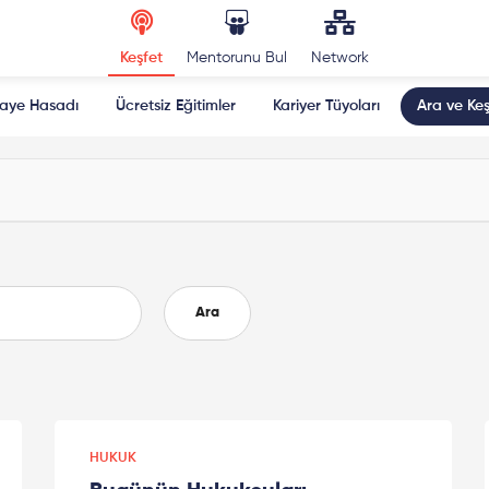
Keşfet
Mentorunu Bul
Network
kaye Hasadı
Ücretsiz Eğitimler
Kariyer Tüyoları
Ara ve Keş
Ara
HUKUK