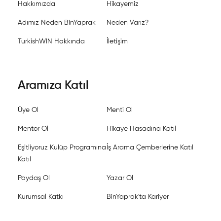
Hakkımızda
Hikayemiz
Adımız Neden BinYaprak
Neden Varız?
TurkishWIN Hakkında
İletişim
Aramıza Katıl
Üye Ol
Menti Ol
Mentor Ol
Hikaye Hasadına Katıl
Eşitliyoruz Kulüp Programına
İş Arama Çemberlerine Katıl
Katıl
Paydaş Ol
Yazar Ol
Kurumsal Katkı
BinYaprak'ta Kariyer