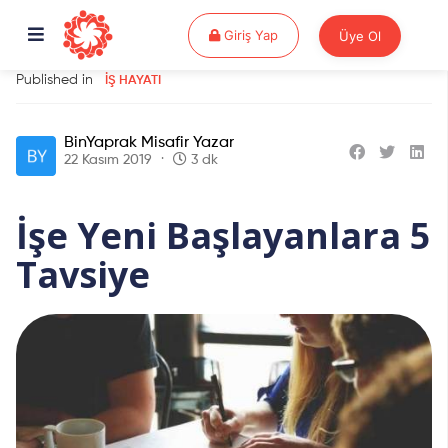
Giriş Yap
Giriş Yap
Üye Ol
Published in
İŞ HAYATI
BinYaprak Misafir Yazar
22 Kasım 2019
3 dk
İşe Yeni Başlayanlara 5
Tavsiye