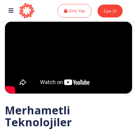
Giriş Yap
Giriş Yap
Üye Ol
Merhametli
Teknolojiler