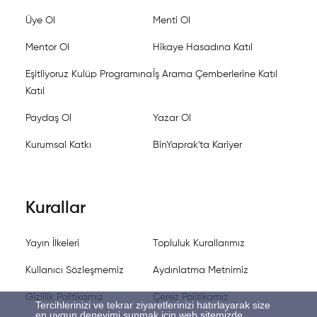
Üye Ol
Menti Ol
Mentor Ol
Hikaye Hasadına Katıl
Eşitliyoruz Kulüp Programına
İş Arama Çemberlerine Katıl
Katıl
Paydaş Ol
Yazar Ol
Kurumsal Katkı
BinYaprak'ta Kariyer
Kurallar
Yayın İlkeleri
Topluluk Kurallarımız
Kullanıcı Sözleşmemiz
Aydınlatma Metnimiz
Gizlilik Politikamız
Çerez Politikamız
Tercihlerinizi ve tekrar ziyaretlerinizi hatırlayarak size
en uygun deneyimi sunmak için web sitemizde