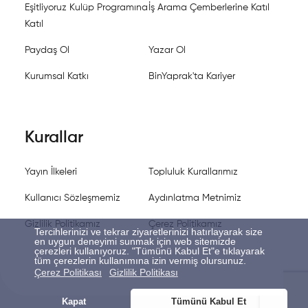
Eşitliyoruz Kulüp Programına
İş Arama Çemberlerine Katıl
Katıl
Paydaş Ol
Yazar Ol
Kurumsal Katkı
BinYaprak'ta Kariyer
Kurallar
Yayın İlkeleri
Topluluk Kurallarımız
Kullanıcı Sözleşmemiz
Aydınlatma Metnimiz
Gizlilik Politikamız
Çerez Politikamız
Tercihlerinizi ve tekrar ziyaretlerinizi hatırlayarak size
en uygun deneyimi sunmak için web sitemizde
çerezleri kullanıyoruz. "Tümünü Kabul Et"e tıklayarak
tüm çerezlerin kullanımına izin vermiş olursunuz.
Çerez Politikası
Gizlilik Politikası
Kapat
Tümünü Kabul Et