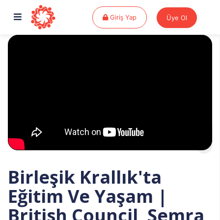
Giriş Yap
Giriş Yap
Üye Ol
Birleşik Krallık'ta
Eğitim Ve Yaşam |
British Council, Semra