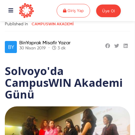
Giriş Yap
Giriş Yap
Üye Ol
Published in
CAMPUSWIN AKADEMI
BinYaprak Misafir Yazar
30 Nisan 2019
3 dk
Solvoyo'da
CampusWIN Akademi
Günü