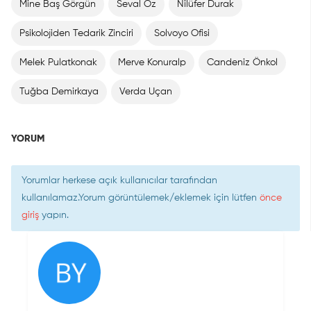
Mine Baş Görgün
Seval Öz
Nilüfer Durak
Psikolojiden Tedarik Zinciri
Solvoyo Ofisi
Melek Pulatkonak
Merve Konuralp
Candeniz Önkol
Tuğba Demirkaya
Verda Uçan
YORUM
Yorumlar herkese açık kullanıcılar tarafından
kullanılamaz.Yorum görüntülemek/eklemek için lütfen
önce
giriş
yapın.