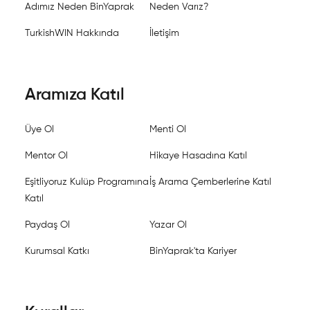
Adımız Neden BinYaprak
Neden Varız?
TurkishWIN Hakkında
İletişim
Aramıza Katıl
Üye Ol
Menti Ol
Mentor Ol
Hikaye Hasadına Katıl
Eşitliyoruz Kulüp Programına
İş Arama Çemberlerine Katıl
Katıl
Paydaş Ol
Yazar Ol
Kurumsal Katkı
BinYaprak'ta Kariyer