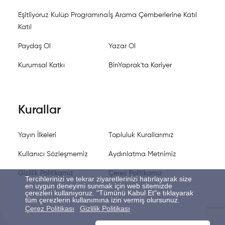
Eşitliyoruz Kulüp Programına
İş Arama Çemberlerine Katıl
Katıl
Paydaş Ol
Yazar Ol
Kurumsal Katkı
BinYaprak'ta Kariyer
Kurallar
Yayın İlkeleri
Topluluk Kurallarımız
Kullanıcı Sözleşmemiz
Aydınlatma Metnimiz
Gizlilik Politikamız
Çerez Politikamız
Tercihlerinizi ve tekrar ziyaretlerinizi hatırlayarak size
en uygun deneyimi sunmak için web sitemizde
çerezleri kullanıyoruz. "Tümünü Kabul Et"e tıklayarak
tüm çerezlerin kullanımına izin vermiş olursunuz.
Çerez Politikası
Gizlilik Politikası