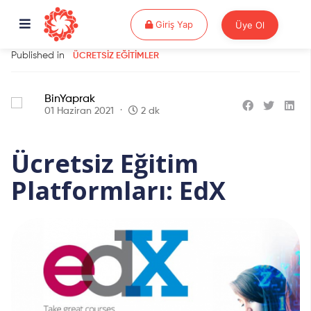
Giriş Yap
Giriş Yap
Üye Ol
Published in
ÜCRETSIZ EĞITIMLER
BinYaprak
01 Haziran 2021
2 dk
Ücretsiz Eğitim
Platformları: EdX