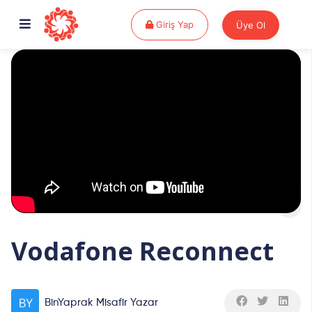
Giriş Yap
Giriş Yap
Üye Ol
Vodafone Reconnect
BinYaprak Misafir Yazar