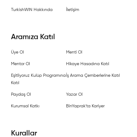
TurkishWIN Hakkında
İletişim
Aramıza Katıl
Üye Ol
Menti Ol
Mentor Ol
Hikaye Hasadına Katıl
Eşitliyoruz Kulüp Programına
İş Arama Çemberlerine Katıl
Katıl
Paydaş Ol
Yazar Ol
Kurumsal Katkı
BinYaprak'ta Kariyer
Kurallar