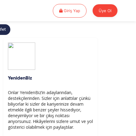
Giriş Yap
Giriş Yap
Üye Ol
fet
YenidenBiz
Onlar YenidenBiz’in adaylarından,
destekçilerinden. Sizler için anlattılar çünkü
biliyorlar ki sizler de kariyerinize devam
etmekle ilgili benzer şeyler hissediyor,
deneyimliyor ve bir çıkış noktası
arıyorsunuz. Hikâyelerini sizlere umut ve yol
gösterici olabilmek için paylaştılar.