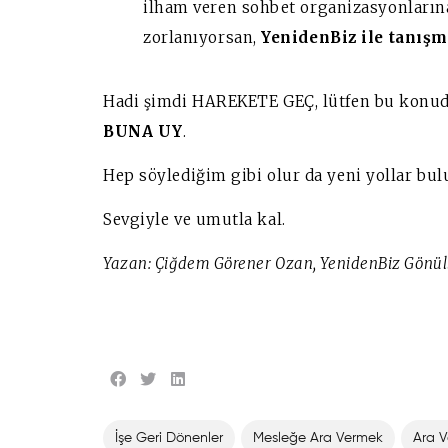
ilham veren sohbet organizasyonlarına 
zorlanıyorsan,
YenidenBiz
ile
tanışm
Hadi şimdi HAREKETE GEÇ, lütfen bu konud
BUNA UY
.
Hep söylediğim gibi olur da yeni yollar bul
Sevgiyle ve umutla kal.
Yazan: Çiğdem Görener Ozan, YenidenBiz Gönü
İşe Geri Dönenler
Mesleğe Ara Vermek
Ara V