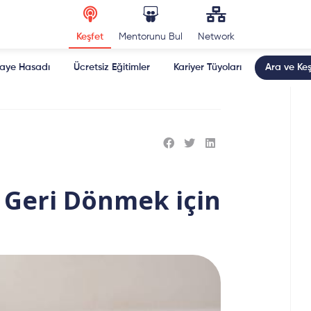
Keşfet
Mentorunu Bul
Network
kaye Hasadı
Ücretsiz Eğitimler
Kariyer Tüyoları
Ara ve Keş
 Geri Dönmek için