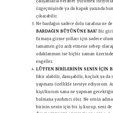
çalışanlarla beraber yürümek istiyorla
özgeçmişinde ya da kapak yazında bunl
çıkarabilir.
Ne bardağın sadece dolu tarafına ne de
BARDAĞIN BÜTÜNÜNE BAK
! Bir gi
firmaya girme yolları için sadece olum
tamamen göz ardı etmene sebep olacağı
odaklanman ise hiçbir zaman üzerindek
engeller.
LÜTFEN BİRİLERİNİN SENİN İÇİN 
fikir alabilir, danışabilir, koçluk ya d
yapmanı özellikle tavsiye ediyorum. A
kişi/kurum sana ne yapman gerektiğin
bulmana yardımcı olur. Ne senin adına 
birinin senin için bir iş kurup, seni de