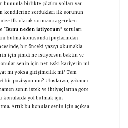
, bununla birlikte çözüm yolları var.
n kendilerine sordukları ilk sorunun
imize ilk olarak sormamız gereken
ve "
Bunu neden istiyorum
" soruları
bını bulma konusunda ipuçlarından
cesinde, bir önceki yazıyı okumakla
in için şimdi ne istiyorsun baktın ve
nular senin için net: Eski kariyerin mi
yat mı yoksa girişimcilik mi? Tam
ici bir pozisyon mu? Uluslarası, yabancı
mamen senin istek ve ihtiyaçlarına göre
u konularda yol bulmak için
tma. Artık bu konular senin için açıksa