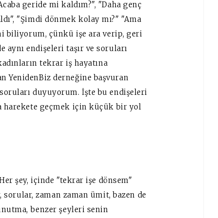
"Acaba geride mi kaldım?", "Daha genç
aldı", "Şimdi dönmek kolay mı?" "Ama
i biliyorum, çünkü işe ara verip, geri
aynı endişeleri taşır ve soruları
kadınların tekrar iş hayatına
an YenidenBiz derneğine başvuran
soruları duyuyorum. İşte bu endişeleri
da harekete geçmek için küçük bir yol
Her şey, içinde "tekrar işe dönsem"
er, sorular, zaman zaman ümit, bazen de
 unutma, benzer şeyleri senin