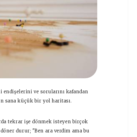
li endişelerini ve sorularını kafandan
n sana küçük bir yol haritası.
arda tekrar işe dönmek isteyen birçok
 döner durur; "Ben ara verdim ama bu