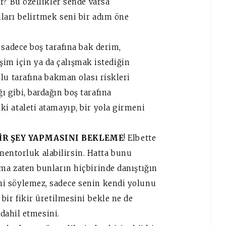
r? Bu özellikler sende varsa
arı belirtmek seni bir adım öne
 sadece boş tarafına bak derim,
rişim için ya da çalışmak istediğin
lu tarafına bakman olası riskleri
 gibi, bardağın boş tarafına
i ataleti atamayıp, bir yola girmeni
BİR ŞEY YAPMASINI BEKLEME
! Elbette
a mentorluk alabilirsin. Hatta bunu
ma zaten bunların hiçbirinde danıştığın
i söylemez, sadece senin kendi yolunu
bir fikir üretilmesini bekle ne de
 dahil etmesini.