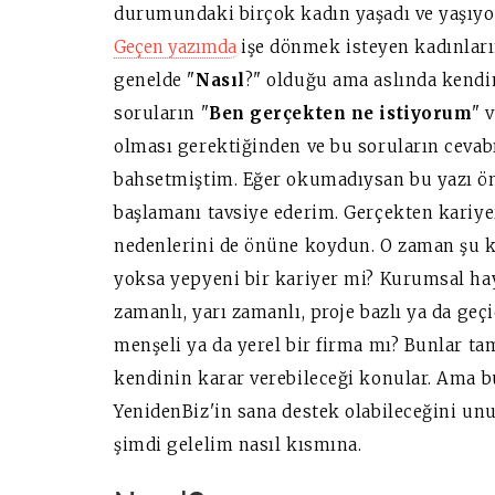
durumundaki birçok kadın yaşadı ve yaşıyor
Geçen yazımda
işe dönmek isteyen kadınları
genelde "
Nasıl
?" olduğu ama aslında kend
soruların "
Ben gerçekten ne istiyorum
" 
olması gerektiğinden ve bu soruların ceva
bahsetmiştim. Eğer okumadıysan bu yazı ön
başlamanı tavsiye ederim. Gerçekten kariyer
nedenlerini de önüne koydun. O zaman şu ko
yoksa yepyeni bir kariyer mi? Kurumsal ha
zamanlı, yarı zamanlı, proje bazlı ya da geç
menşeli ya da yerel bir firma mı? Bunlar ta
kendinin karar verebileceği konular. Ama b
YenidenBiz'in sana destek olabileceğini unu
şimdi gelelim nasıl kısmına.