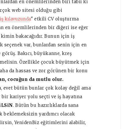
unlardan en önemlilerinden biri tabii ki
rçok web sitesi olduğu gibi
üş kılavuzunda
" etkili CV oluşturma
dan en önemlilerinden bir diğeri ise eğer
 kimin bakacağıdır. Bunun için iş
 seçenek var, bunlardan senin için en
e görüş. Bakıcı, büyükanne, kreş
melisin. Özellikle çocuk büyütmek için
daha da hassas ve zor görünen bir konu
n, cocuğun da mutlu olur.
, evet bütün bunlar çok kolay değil ama
bir kariyer yolu seçti ve iş hayatına
iLSiN
. Bütün bu hazırlıklarda sana
ık beklemeksizin yardımcı olacak
rsin, YenidenBiz eğitimlerini alabilir,