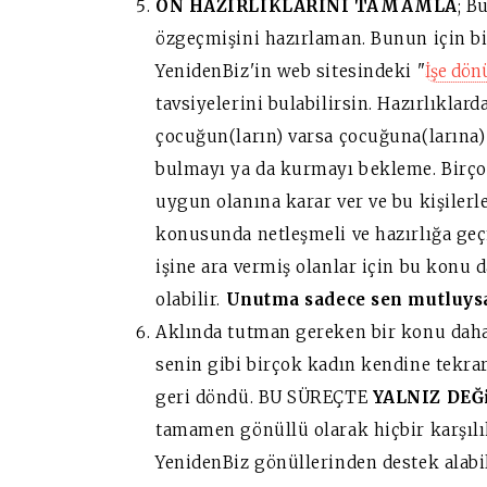
ÖN HAZIRLIKLARINI TAMAMLA
; B
özgeçmişini hazırlaman. Bunun için bi
YenidenBiz'in web sitesindeki "
İşe dön
tavsiyelerini bulabilirsin. Hazırlıklar
çocuğun(ların) varsa çocuğuna(larına)
bulmayı ya da kurmayı bekleme. Birçok
uygun olanına karar ver ve bu kişilerl
konusunda netleşmeli ve hazırlığa geç
işine ara vermiş olanlar için bu konu 
olabilir.
Unutma sadece sen mutluysa
Aklında tutman gereken bir konu daha
senin gibi birçok kadın kendine tekrar 
geri döndü. BU SÜREÇTE
YALNIZ
DEĞ
tamamen gönüllü olarak hiçbir karşıl
YenidenBiz gönüllerinden destek alabili