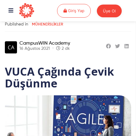
Giriş Yap
Giriş Yap
Üye Ol
Published in
MÜHENDISLIKLER
CampusWIN Academy
16 Ağustos 2021
2 dk
VUCA Çağında Çevik
Düşünme