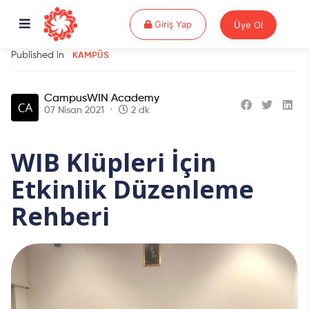
Giriş Yap
Giriş Yap
Üye Ol
Published in
KAMPÜS
CampusWIN Academy
07 Nisan 2021
2 dk
WIB Klüpleri İçin
Etkinlik Düzenleme
Rehberi