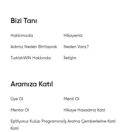
Bizi Tanı
Hakkımızda
Hikayemiz
Adımız Neden BinYaprak
Neden Varız?
TurkishWIN Hakkında
İletişim
Aramıza Katıl
Üye Ol
Menti Ol
Mentor Ol
Hikaye Hasadına Katıl
Eşitliyoruz Kulüp Programına
İş Arama Çemberlerine Katıl
Katıl