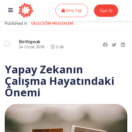
Giriş Yap
Giriş Yap
Üye Ol
Published in
GELECEĞIN MESLEKLERI
BinYaprak
24 Ocak 2018
2 dk
Yapay Zekanın
Çalışma Hayatındaki
Önemi