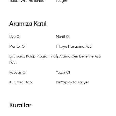
TurkishWIN Hakkında
İletişim
Aramıza Katıl
Üye Ol
Menti Ol
Mentor Ol
Hikaye Hasadına Katıl
Eşitliyoruz Kulüp Programına
İş Arama Çemberlerine Katıl
Katıl
Paydaş Ol
Yazar Ol
Kurumsal Katkı
BinYaprak'ta Kariyer
Kurallar