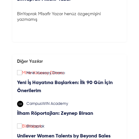
BinYaprak Misafir Yazar henüz özgeçmişini
yazmamış
Diğer Yazılar
Mine Yücesoy Dirancı
Yeni İş Hayatına Başlarken: İlk 90 Gün İçin
Önerilerim
CampusWIN Academy
İlham Röportajları: Zeynep Birsan
BinYaprak
Unilever Women Talents by Beyond Sales