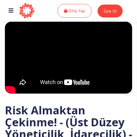
Giriş Yap
Giriş Yap
Üye Ol
Risk Almaktan
Çekinme! - (Üst Düzey
Yöneticilik, İdarecilik) -