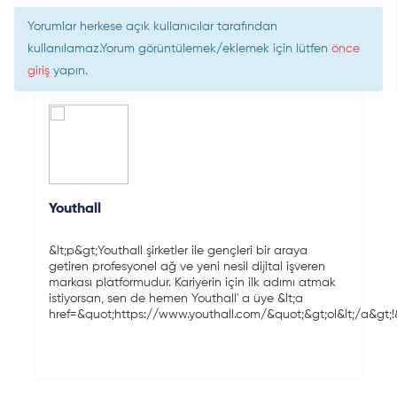
Yorumlar herkese açık kullanıcılar tarafından
kullanılamaz.Yorum görüntülemek/eklemek için lütfen
önce
giriş
yapın.
Youthall
&lt;p&gt;Youthall şirketler ile gençleri bir araya
getiren profesyonel ağ ve yeni nesil dijital işveren
markası platformudur. Kariyerin için ilk adımı atmak
istiyorsan, sen de hemen Youthall' a üye &lt;a
href=&quot;https://www.youthall.com/&quot;&gt;ol&lt;/a&gt;!