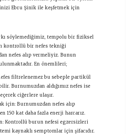
inizi Ebru Şinik ile keşfetmek için
ı söylemediğimiz, tempolu bir fiziksel
n kontrollü bir nefes tekniği
n nefes alıp vermeliyiz. Bunun
bulunmaktadır. En önemlileri;
nefes filtrelenemez bu sebeple partikül
bilir. Burnumuzdan aldığımız nefes ise
erek ciğerlere ulaşır.
ak için: Burnumuzdan nefes alıp
n 150 kat daha fazla enerji harcarız.
n: Kontrollü burun nefesi egzersizleri
temi kaynaklı semptomlar için şifacıdır.