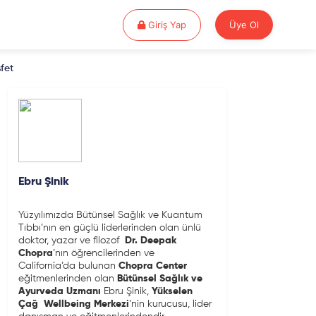
Giriş Yap
Giriş Yap
Üye Ol
fet
Ebru Şinik
Yüzyılımızda Bütünsel Sağlık ve Kuantum
Tıbbı’nın en güçlü liderlerinden olan ünlü
doktor, yazar ve filozof
Dr.
Deepak
Chopra
’nın öğrencilerinden ve
California’da bulunan
Chopra Center
eğitmenlerinden olan
Bütünsel Sağlık ve
Ayurveda Uzmanı
Ebru Şinik,
Yükselen
Çağ
Wellbeing Merkezi
’nin kurucusu, lider