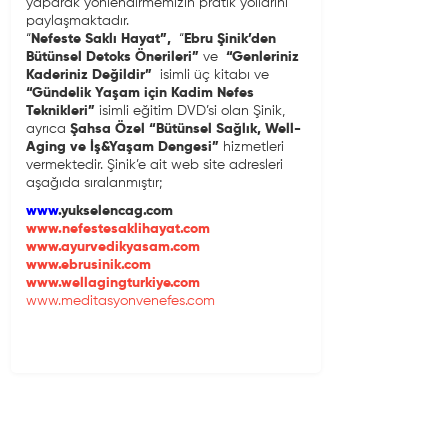
yaparak yönlendirmemizin pratik yollarını
paylaşmaktadır.
“
Nefeste Saklı Hayat”,
“
Ebru Şinik’den
Bütünsel Detoks Önerileri”
ve
“Genleriniz
Kaderiniz Değildir”
isimli üç kitabı ve
“Gündelik Yaşam için Kadim Nefes
Teknikleri”
isimli eğitim DVD’si olan Şinik,
ayrıca
Şahsa Özel
“Bütünsel Sağlık, Well-
Aging ve İş&Yaşam Dengesi”
hizmetleri
vermektedir. Şinik’e ait web site adresleri
aşağıda sıralanmıştır;
www
.yukselencag.com
www.nefestesaklihayat.com
www.ayurvedikyasam.com
www.ebrusinik.com
www.wellagingturkiye.com
www.meditasyonvenefes.com