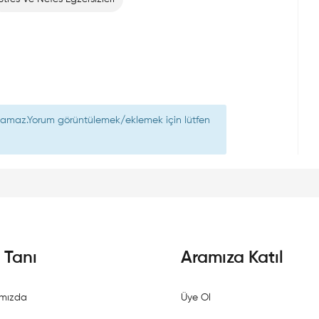
nılamaz.Yorum görüntülemek/eklemek için lütfen
i Tanı
Aramıza Katıl
mızda
Üye Ol