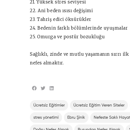
21. Yüksek stres seviyesi
22. Ani beden ısısı değişimi
23. Tahriş edici öksürükler
24. Bedenin farklı bölümlerinde uyuşmalar
25. Omurga ve postür bozukluğu
Sağlıklı, zinde ve mutlu yaşamanın sırrı il
nefes almaktır.
Ücretsiz Eğitimler
Ücretsiz Eğitim Veren Siteler
stres yönetimi
Ebru Şinik
Nefeste Saklı Haya
Doğru Nefes Almak
Burundan Nefes Almak