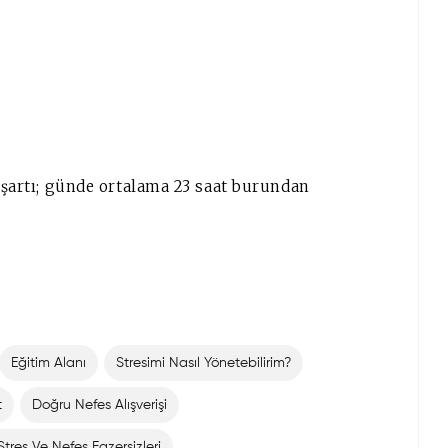
k şartı; günde ortalama 23 saat burundan
Eğitim Alanı
Stresimi Nasıl Yönetebilirim?
t
Doğru Nefes Alışverişi
Stres Ve Nefes Egzersizleri