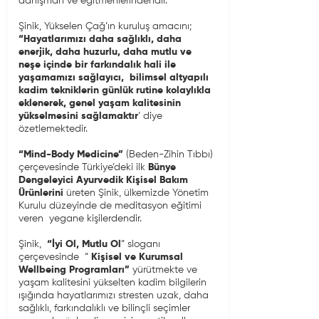
danışman ve eğitmenlerindendir.
Şinik, Yükselen Çağ’ın kuruluş amacını;
“Hayatlarımızı daha sağlıklı, daha
enerjik, daha huzurlu, daha mutlu ve
neşe içinde bir farkındalık hali ile
yaşamamızı sağlayıcı, bilimsel altyapılı
kadim tekniklerin
günlük rutine kolaylıkla
eklenerek, genel yaşam kalitesinin
yükselmesini sağlamaktır
’ diye
özetlemektedir.
“Mind-Body Medicine”
(Beden-Zihin Tıbbı)
çerçevesinde Türkiye’deki ilk
Bünye
Dengeleyici Ayurvedik Kişisel Bakım
Ürünlerini
üreten Şinik, ülkemizde Yönetim
Kurulu düzeyinde de meditasyon eğitimi
veren yegane kişilerdendir.
Şinik,
“İyi Ol, Mutlu Ol
” sloganı
çerçevesinde “
Kişisel ve Kurumsal
Wellbeing
Programları”
yürütmekte ve
yaşam kalitesini yükselten kadim bilgilerin
ışığında hayatlarımızı stresten uzak, daha
sağlıklı, farkındalıklı ve bilinçli seçimler