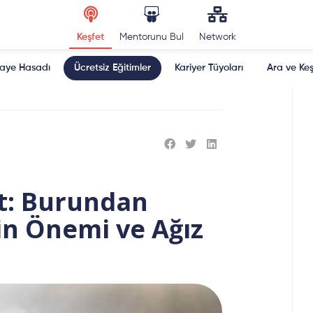
Keşfet
Mentorunu Bul
Network
kaye Hasadı
Ücretsiz Eğitimler
Kariyer Tüyoları
Ara ve Keş
at: Burundan
in Önemi ve Ağız