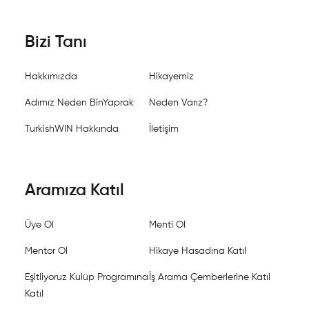
Bizi Tanı
Hakkımızda
Hikayemiz
Adımız Neden BinYaprak
Neden Varız?
TurkishWIN Hakkında
İletişim
Aramıza Katıl
Üye Ol
Menti Ol
Mentor Ol
Hikaye Hasadına Katıl
Eşitliyoruz Kulüp Programına
İş Arama Çemberlerine Katıl
Katıl