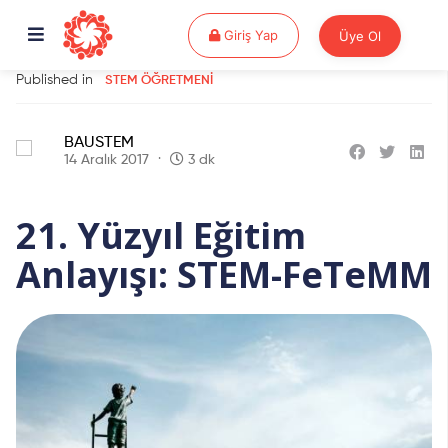
Giriş Yap
Giriş Yap
Üye Ol
Published in
STEM ÖĞRETMENI
BAUSTEM
14 Aralık 2017
3 dk
21. Yüzyıl Eğitim
Anlayışı: STEM-FeTeMM