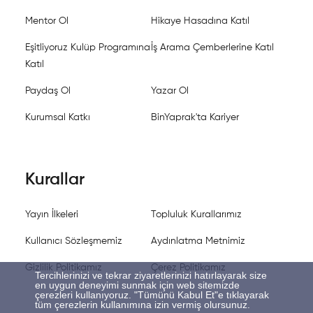
Mentor Ol
Hikaye Hasadına Katıl
Eşitliyoruz Kulüp Programına
İş Arama Çemberlerine Katıl
Katıl
Paydaş Ol
Yazar Ol
Kurumsal Katkı
BinYaprak'ta Kariyer
Kurallar
Yayın İlkeleri
Topluluk Kurallarımız
Kullanıcı Sözleşmemiz
Aydınlatma Metnimiz
Gizlilik Politikamız
Çerez Politikamız
Tercihlerinizi ve tekrar ziyaretlerinizi hatırlayarak size
en uygun deneyimi sunmak için web sitemizde
çerezleri kullanıyoruz. "Tümünü Kabul Et"e tıklayarak
tüm çerezlerin kullanımına izin vermiş olursunuz.