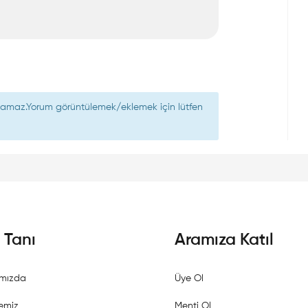
nılamaz.Yorum görüntülemek/eklemek için lütfen
i Tanı
Aramıza Katıl
mızda
Üye Ol
emiz
Menti Ol