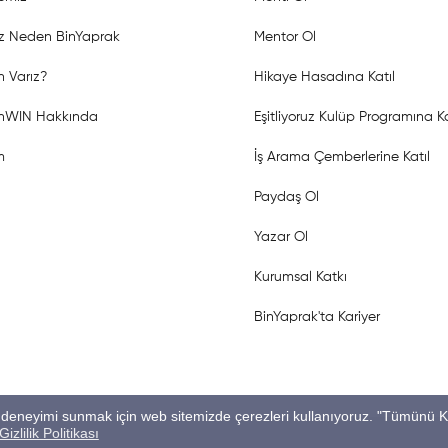
z Neden BinYaprak
Mentor Ol
 Varız?
Hikaye Hasadına Katıl
shWIN Hakkında
Eşitliyoruz Kulüp Programına Ka
m
İş Arama Çemberlerine Katıl
Paydaş Ol
Yazar Ol
Kurumsal Katkı
BinYaprak'ta Kariyer
ygun deneyimi sunmak için web sitemizde çerezleri kullanıyoruz. "Tümünü 
Gizlilik Politikası