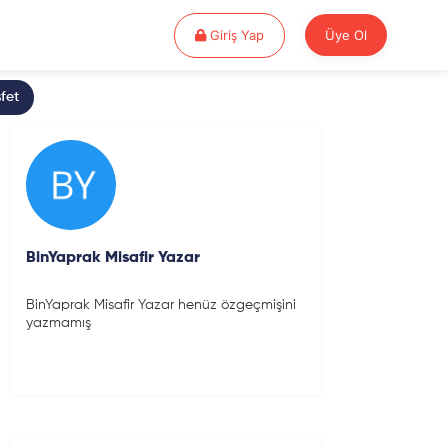
Giriş Yap
Giriş Yap
Üye Ol
fet
BinYaprak Misafir Yazar
BinYaprak Misafir Yazar henüz özgeçmişini
yazmamış