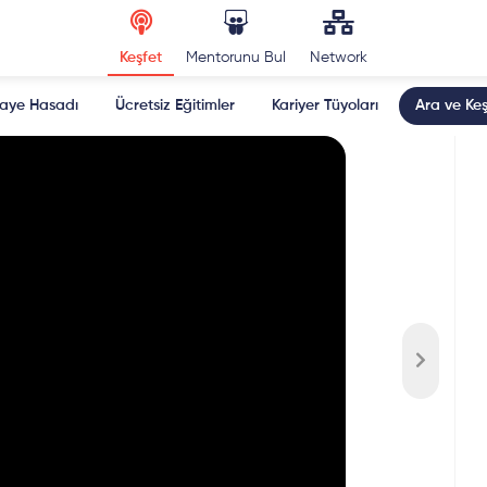
Keşfet
Mentorunu Bul
Network
kaye Hasadı
Ücretsiz Eğitimler
Kariyer Tüyoları
Ara ve Keş