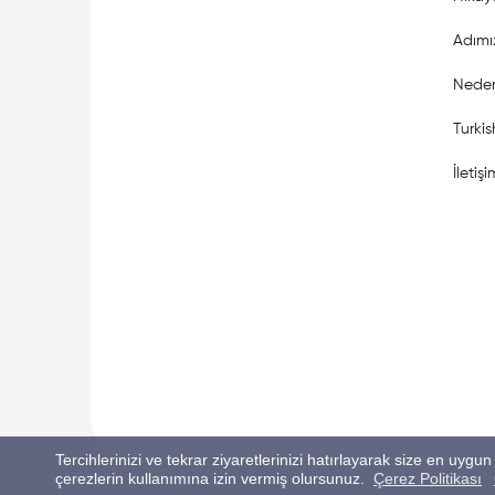
Adımı
Neden
Turki
İletişi
Tercihlerinizi ve tekrar ziyaretlerinizi hatırlayarak size en u
çerezlerin kullanımına izin vermiş olursunuz.
Çerez Politikası