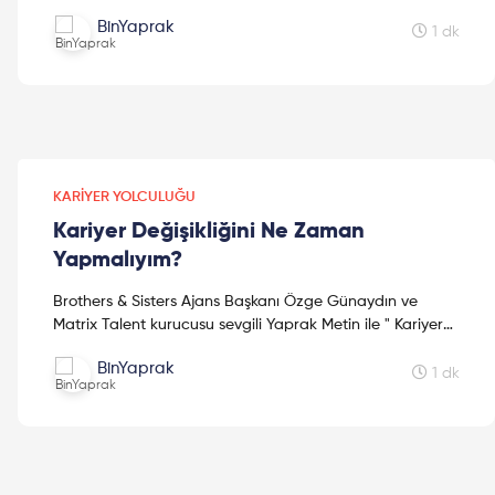
Kurulu Üyesi Özge Bulut Maraşlı ile kariyer yolculuğu
BinYaprak
hakkında ...
1 dk
KARIYER YOLCULUĞU
Kariyer Değişikliğini Ne Zaman
Yapmalıyım?
Brothers & Sisters Ajans Başkanı Özge Günaydın ve
Matrix Talent kurucusu sevgili Yaprak Metin ile " Kariyer
Değişikliğini Ne Zaman Yapmalıyım " konusu hakkı...
BinYaprak
1 dk