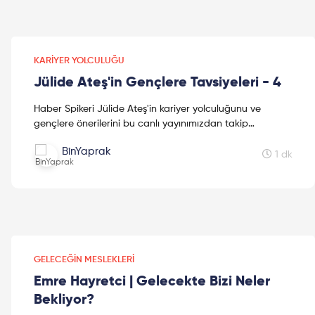
KARIYER YOLCULUĞU
Jülide Ateş'in Gençlere Tavsiyeleri - 4
Haber Spikeri Jülide Ateş'in kariyer yolculuğunu ve
gençlere önerilerini bu canlı yayınımızdan takip
edebilirsiniz. 1971 yılında Elazığ'da doğan Jülide Ateş,
BinYaprak
Bo...
1 dk
GELECEĞIN MESLEKLERI
Emre Hayretci | Gelecekte Bizi Neler
Bekliyor?