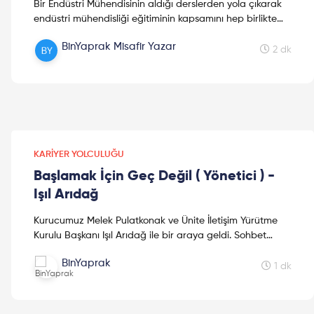
Bir Endüstri Mühendisinin aldığı derslerden yola çıkarak
endüstri mühendisliği eğitiminin kapsamını hep birlikte
inceleyelim!
BinYaprak Misafir Yazar
2 dk
KARIYER YOLCULUĞU
Başlamak İçin Geç Değil ( Yönetici ) -
Işıl Arıdağ
Kurucumuz Melek Pulatkonak ve Ünite İletişim Yürütme
Kurulu Başkanı Işıl Arıdağ ile bir araya geldi. Sohbet
konumuz "Başlamak İçin Geç Değil". 1960 yılında İsta...
BinYaprak
1 dk