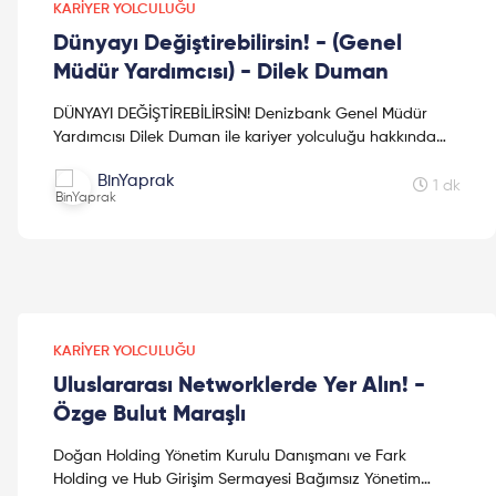
KARIYER YOLCULUĞU
Dünyayı Değiştirebilirsin! - (Genel
Müdür Yardımcısı) - Dilek Duman
DÜNYAYI DEĞİŞTİREBİLİRSİN! Denizbank Genel Müdür
Yardımcısı Dilek Duman ile kariyer yolculuğu hakkında
çok keyifli bir sohbet gerçekleştirdik. Dileriz bu video ...
BinYaprak
1 dk
KARIYER YOLCULUĞU
Uluslararası Networklerde Yer Alın! -
Özge Bulut Maraşlı
Doğan Holding Yönetim Kurulu Danışmanı ve Fark
Holding ve Hub Girişim Sermayesi Bağımsız Yönetim