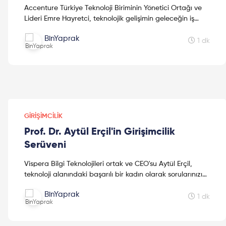
Accenture Türkiye Teknoloji Biriminin Yönetici Ortağı ve
Lideri Emre Hayretci, teknolojik gelişimin geleceğin iş
gücüne olan etkisini ve liderlerin nasıl bir iş...
BinYaprak
1 dk
GIRIŞIMCILIK
Prof. Dr. Aytül Erçil'in Girişimcilik
Serüveni
Vispera Bilgi Teknolojileri ortak ve CEO'su Aytül Erçil,
teknoloji alanındaki başarılı bir kadın olarak sorularınızı
cevaplıyor!#Girişimcilik ile ilgili merak e...
BinYaprak
1 dk