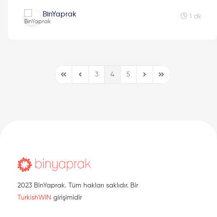
#girişimcilik maceranızda size yön olur! Armut.com'un ...
BinYaprak
1 dk
3
4
5
First Page
Previous Page
Next Page
Last Page
2023 BinYaprak. Tüm hakları saklıdır. Bir
TurkishWIN
girişimidir