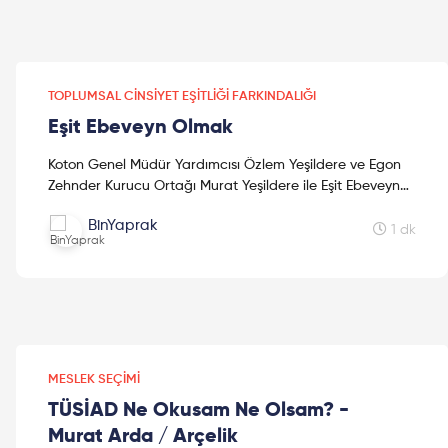
TOPLUMSAL CINSIYET EŞITLIĞI FARKINDALIĞI
Eşit Ebeveyn Olmak
Koton Genel Müdür Yardımcısı Özlem Yeşildere ve Egon
Zehnder Kurucu Ortağı Murat Yeşildere ile Eşit Ebeveyn
Olmak' hakkında konuştuk. Özlem Yeşildere, 1991 yılı...
BinYaprak
1 dk
MESLEK SEÇIMI
TÜSİAD Ne Okusam Ne Olsam? -
Murat Arda / Arçelik