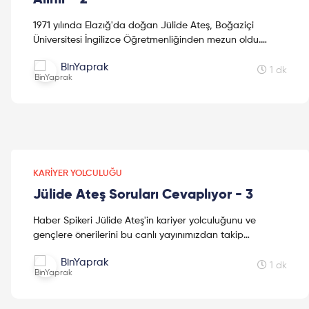
1971 yılında Elazığ'da doğan Jülide Ateş, Boğaziçi
Üniversitesi İngilizce Öğretmenliğinden mezun oldu.
1990'da Türkiye Güzeli seçildi, aynı yıl Los Angeles'ta d...
BinYaprak
1 dk
KARIYER YOLCULUĞU
Jülide Ateş Soruları Cevaplıyor - 3
Haber Spikeri Jülide Ateş'in kariyer yolculuğunu ve
gençlere önerilerini bu canlı yayınımızdan takip
edebilirsiniz. 1971 yılında Elazığ'da doğan Jülide Ateş,
BinYaprak
Bo...
1 dk