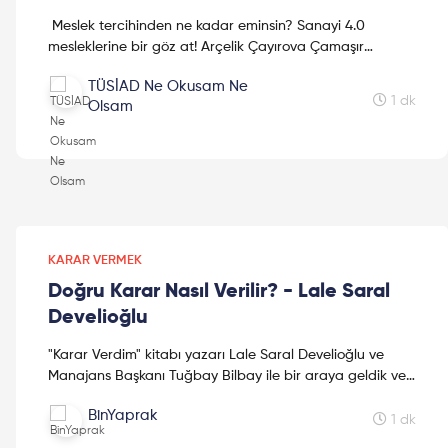
Meslek tercihinden ne kadar eminsin? Sanayi 4.0
mesleklerine bir göz at! Arçelik Çayırova Çamaşır
Makinesi İşletmesi - Saha Çalışanı Murat Arda anlatıyor.
TÜSİAD Ne Okusam Ne
1 dk
Olsam
KARAR VERMEK
Doğru Karar Nasıl Verilir? - Lale Saral
Develioğlu
"Karar Verdim" kitabı yazarı Lale Saral Develioğlu ve
Manajans Başkanı Tuğbay Bilbay ile bir araya geldik ve
"Doğru Kararı Nasıl Alırım" sorusuna cevap aradık. ...
BinYaprak
1 dk