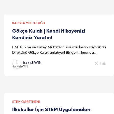
KARIYER YOLCULUĞU
Gökçe Kulak | Kendi Hikayenizi
Kendiniz Yaratın!
BAT Türkiye ve Kuzey Afrika'dan sorumlu İnsan Kaynakları
Direktörü Gökçe Kulak anlatıyor! Bir gemi limanda
güvendedir fakat varoluş nedeni bu değildir! Konfor a...
TurkishWIN
1 dk
STEM ÖĞRETMENI
İlkokullar İçin STEM Uygulamaları