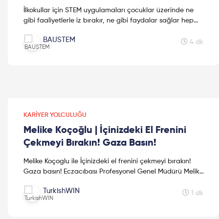
İlkokullar için STEM uygulamaları çocuklar üzerinde ne
gibi faaliyetlerle iz bırakır, ne gibi faydalar sağlar hep
birlikte inceleyelim. Keyifli kumalar!
BAUSTEM
4 dk
KARIYER YOLCULUĞU
Melike Koçoğlu | İçinizdeki El Frenini
Çekmeyi Bırakın! Gaza Basın!
Melike Koçoglu ile İçinizdeki el frenini çekmeyi bırakın!
Gaza basın! Eczacıbası Profesyonel Genel Müdürü Melike
Koçoğlu, sizlerle hikayesini paylaşıyor! Sizde ...
TurkishWIN
1 dk