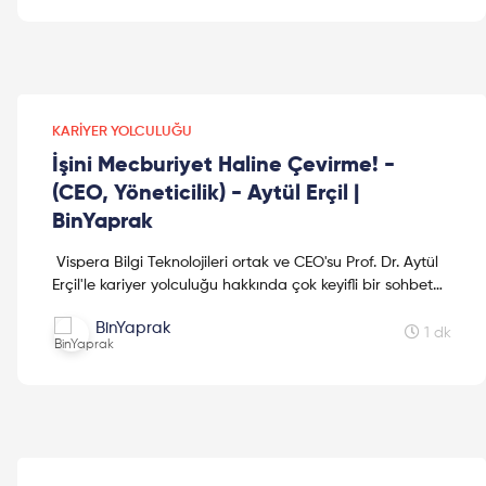
KARIYER YOLCULUĞU
İşini Mecburiyet Haline Çevirme! -
(CEO, Yöneticilik) - Aytül Erçil |
BinYaprak
Vispera Bilgi Teknolojileri ortak ve CEO'su Prof. Dr. Aytül
Erçil'le kariyer yolculuğu hakkında çok keyifli bir sohbet
gerçekleştirdik. Dileriz bu video k...
BinYaprak
1 dk