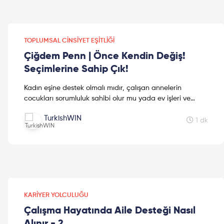
TOPLUMSAL CINSIYET EŞITLIĞI
Çiğdem Penn | Önce Kendin Değiş!
Seçimlerine Sahip Çık!
Kadın eşine destek olmalı mıdır, çalışan annelerin
cocukları sorumluluk sahibi olur mu yada ev işleri ve
çocukların sorumluluğu eşler arasında eşit paylaşılmalı...
TurkishWIN
1 dk
KARIYER YOLCULUĞU
Çalışma Hayatında Aile Desteği Nasıl
Alınır - 2