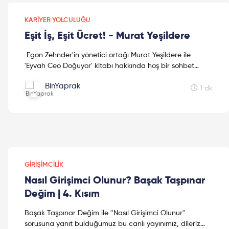
KARIYER YOLCULUĞU
Eşit İş, Eşit Ücret! - Murat Yeşildere
Egon Zehnder'in yönetici ortağı Murat Yeşildere ile
'Eyvah Ceo Doğuyor' kitabı hakkında hoş bir sohbet
gerçekleştiridik. Murat Yeşildere'nin kitabında da ...
BinYaprak
1 dk
GIRIŞIMCILIK
Nasıl Girişimci Olunur? Başak Taşpınar
Değim | 4. Kısım
Başak Taşpınar Değim ile ''Nasıl Girişimci Olunur''
sorusuna yanıt bulduğumuz bu canlı yayınımız, dileriz