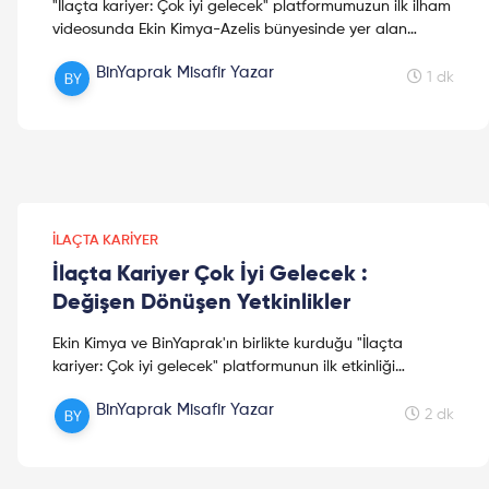
"İlaçta kariyer: Çok iyi gelecek" platformumuzun ilk ilham
videosunda Ekin Kimya-Azelis bünyesinde yer alan
çalışan ve yöneticiler bu videoda işlerini neden sev...
BinYaprak Misafir Yazar
1 dk
İLAÇTA KARIYER
İlaçta Kariyer Çok İyi Gelecek :
Değişen Dönüşen Yetkinlikler
Ekin Kimya ve BinYaprak'ın birlikte kurduğu "İlaçta
kariyer: Çok iyi gelecek" platformunun ilk etkinliği
'Değişen dönüşen yetkinlikler' söyleşisi 22 Eylül'de on...
BinYaprak Misafir Yazar
2 dk