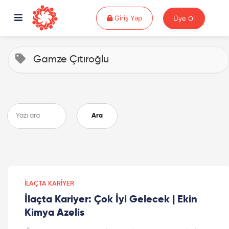
Giriş Yap
Giriş Yap
Üye Ol
Gamze Çıtıroğlu
Ara
İLAÇTA KARIYER
İlaçta Kariyer: Çok İyi Gelecek | Ekin
Kimya Azelis