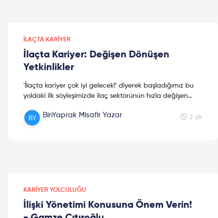
İLAÇTA KARIYER
İlaçta Kariyer: Değişen Dönüşen
Yetkinlikler
'İlaçta kariyer çok iyi gelecek!' diyerek başladığımız bu
yoldaki ilk söyleşimizde ilaç sektörünün hızla değişen
dönüşümlere nasıl uyum sağladığını ve değiştiğini
BinYaprak Misafir Yazar
konuştuk. İlaç sektöründeki yenilikler ve değişen
2 dk
yetkinlikler için haydi okumaya!
KARIYER YOLCULUĞU
İlişki Yönetimi Konusuna Önem Verin!
- Gamze Çıtıroğlu