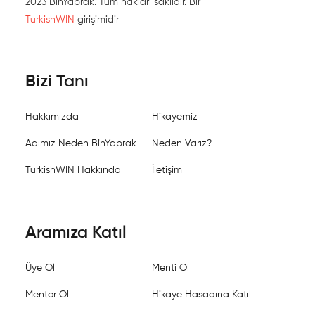
2023 BinYaprak. Tüm hakları saklıdır. Bir
TurkishWIN
girişimidir
Bizi Tanı
Hakkımızda
Hikayemiz
Adımız Neden BinYaprak
Neden Varız?
TurkishWIN Hakkında
İletişim
Aramıza Katıl
Üye Ol
Menti Ol
Mentor Ol
Hikaye Hasadına Katıl