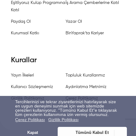
Eşitliyoruz Kulüp Programına
İş Arama Çemberlerine Katıl
Katıl
Paydaş Ol
Yazar Ol
Kurumsal Katkı
BinYaprak'ta Kariyer
Kurallar
Yayın İlkeleri
Topluluk Kurallarımız
Kullanıcı Sözleşmemiz
Aydınlatma Metnimiz
Gizlilik Politikamız
Çerez Politikamız
Tercihlerinizi ve tekrar ziyaretlerinizi hatırlayarak size
en uygun deneyimi sunmak için web sitemizde
çerezleri kullanıyoruz. "Tümünü Kabul Et"e tıklayarak
tüm çerezlerin kullanımına izin vermiş olursunuz.
Çerez Politikası
Gizlilik Politikası
Kapat
Tümünü Kabul Et