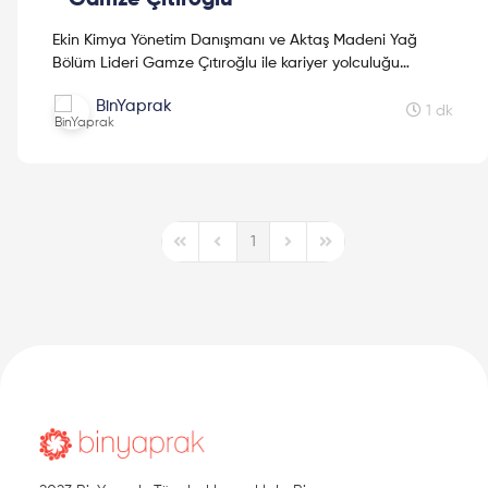
Ekin Kimya Yönetim Danışmanı ve Aktaş Madeni Yağ
Bölüm Lideri Gamze Çıtıroğlu ile kariyer yolculuğu
hakkında çok keyifli bir sohbet gerçekleştirdik. Dileriz bu
BinYaprak
...
1 dk
1
First Page
Previous Page
Next Page
Last Page