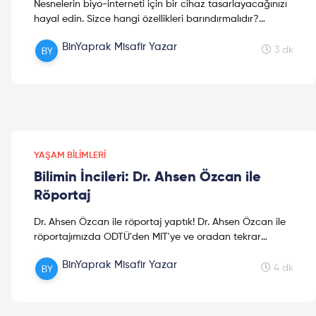
Nesnelerin biyo-interneti için bir cihaz tasarlayacağınızı
hayal edin. Sizce hangi özellikleri barındırmalıdır?
Bakterilerin biyo-internet yaratmadaki rolü nedir?
BinYaprak Misafir Yazar
Güncel gelişmelerin ayrıntıları yazının devamında!
3 dk
YAŞAM BILIMLERI
Bilimin İncileri: Dr. Ahsen Özcan ile
Röportaj
Dr. Ahsen Özcan ile röportaj yaptık! Dr. Ahsen Özcan ile
röportajımızda ODTÜ'den MIT'ye ve oradan tekrar
Türkiye'ye uzanan yolculuğunu, CRISPR Cas9'u,
BinYaprak Misafir Yazar
kariyerindeki dönüm noktalarını ve çok daha fazlasını
4 dk
konuştuk! Keyifli okumalar.