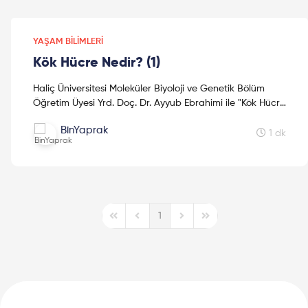
YAŞAM BILIMLERI
Kök Hücre Nedir? (1)
Haliç Üniversitesi Moleküler Biyoloji ve Genetik Bölüm
Öğretim Üyesi Yrd. Doç. Dr. Ayyub Ebrahimi ile "Kök Hücre
Hakkındaki Çalışmalar" konusunda keyifli bir so...
BinYaprak
1 dk
1
First Page
Previous Page
Next Page
Last Page