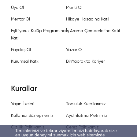
Üye Ol
Menti Ol
Mentor Ol
Hikaye Hasadına Katıl
Eşitliyoruz Kulüp Programına
İş Arama Çemberlerine Katıl
Katıl
Paydaş Ol
Yazar Ol
Kurumsal Katkı
BinYaprak'ta Kariyer
Kurallar
Yayın İlkeleri
Topluluk Kurallarımız
Kullanıcı Sözleşmemiz
Aydınlatma Metnimiz
Gizlilik Politikamız
Çerez Politikamız
Tercihlerinizi ve tekrar ziyaretlerinizi hatırlayarak size
en uygun deneyimi sunmak için web sitemizde