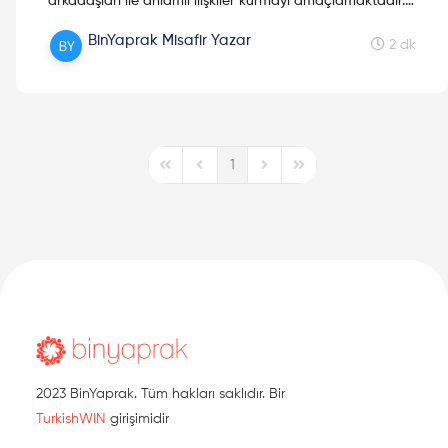
arkadaşları ile anlamlı ilişkiler kurmayı amaçlamaktadır.
Başkalarını hiç düşünmezsen onlar neden seni
BinYaprak Misafir Yazar
önemsesin? Güvenilir bir insan olmak için, "Güvenilir
2 dk
İnsanların Yapmadığı 10 Şey"e dikkat
etmelisin. Güvenilirlik ne demek, peki güvenilir insan
nedir? Ne kadar güvenilirsin? Güvenilir insanla neler
yapmazlar? Hepsini cevapladığım yazımda sizinleyim.
Keyifli okumalar!
1
First Page
Previous Page
Next Page
Last Page
2023 BinYaprak. Tüm hakları saklıdır. Bir
TurkishWIN
girişimidir